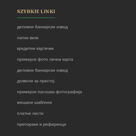
SZYBKIE LINKI
деловни банкарски извод
патни визи
кредитни картички
примерок фото лична карта
деловни банкарски извод
дозволи за престој
примерок пасошка фотографија
мешани шаблони
платни листи
препораки и референци