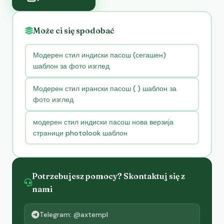
Może ci się spodobać
Модерен стил индиски пасош (сегашен)
шаблон за фото изглед
Модерен стил ирански пасош ( ) шаблон за
фото изглед
модерен стил индиски пасош нова верзија
страници photolook шаблон
Potrzebujesz pomocy? Skontaktuj się z
nami
Telegram: @axtempl