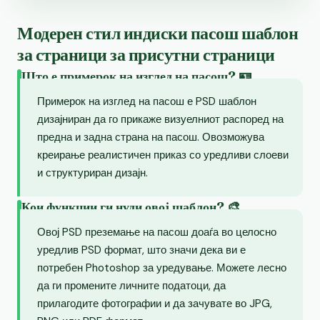
Модерен стил индиски пасош шаблон
за страници за присутни страници
Што е примерок на изглед на пасош? 🪪
Примерок на изглед на пасош е PSD шаблон
дизајниран да го прикаже визуелниот распоред на
предна и задна страна на пасош. Овозможува
креирање реалистичен приказ со уредливи слоеви
и структуриран дизајн.
Кои функции ги нуди овој шаблон? 🎨
Овој PSD преземање на пасош доаѓа во целосно
уредлив PSD формат, што значи дека ви е
потребен Photoshop за уредување. Можете лесно
да ги промените личните податоци, да
прилагодите фотографии и да зачувате во JPG,