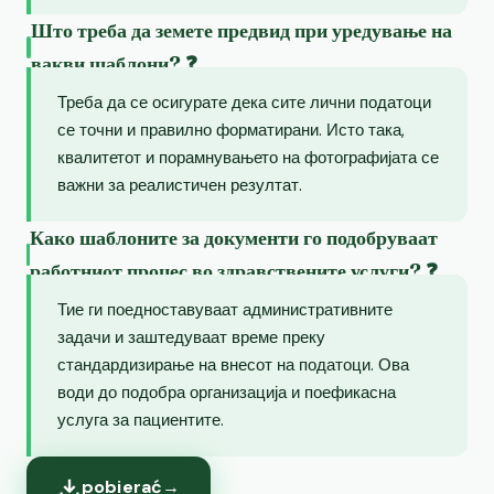
Што треба да земете предвид при уредување на
вакви шаблони? ❓
Треба да се осигурате дека сите лични податоци
се точни и правилно форматирани. Исто така,
квалитетот и порамнувањето на фотографијата се
важни за реалистичен резултат.
Како шаблоните за документи го подобруваат
работниот процес во здравствените услуги? ❓
Тие ги поедноставуваат административните
задачи и заштедуваат време преку
стандардизирање на внесот на податоци. Ова
води до подобра организација и поефикасна
услуга за пациентите.
pobierać
→