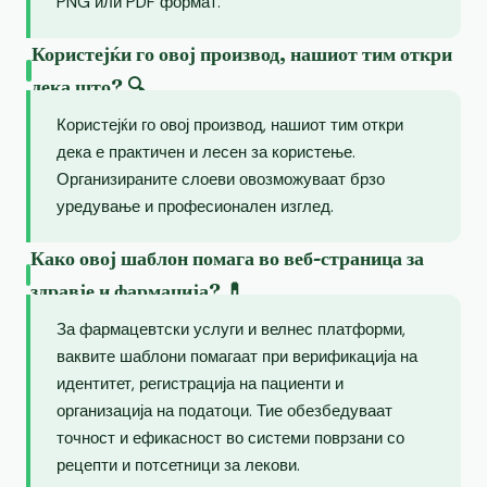
PNG или PDF формат.
Користејќи го овој производ, нашиот тим откри
дека што? 🔍
Користејќи го овој производ, нашиот тим откри
дека е практичен и лесен за користење.
Организираните слоеви овозможуваат брзо
уредување и професионален изглед.
Како овој шаблон помага во веб-страница за
здравје и фармација? 💊
За фармацевтски услуги и велнес платформи,
ваквите шаблони помагаат при верификација на
идентитет, регистрација на пациенти и
организација на податоци. Тие обезбедуваат
точност и ефикасност во системи поврзани со
рецепти и потсетници за лекови.