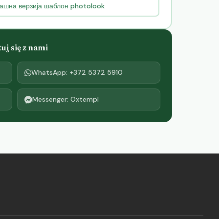
ашна верзија шаблон photolook
j się z nami
WhatsApp: +372 5372 5910
Messenger: Oxtempl