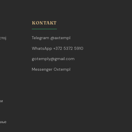
KONTAKT
тој
Telegram @axtempl
WhatsApp +372 5372 5910
gotemply@gmail.com
Messenger Oxtempl
ии
вање