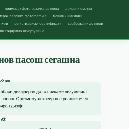
примерок фото возачка дозвола
деловни сметки
мерок пасошка фотографија
мешани шаблони
ктури
регистрациски сертификати
сообраќајни дозволи
 на социјално осигурување
 нов пасош сегашна
ш? 🪪
аблон дизајниран да го прикаже визуелниот
на пасош. Овозможува креирање реалистичен
иран дизајн.
 🎨