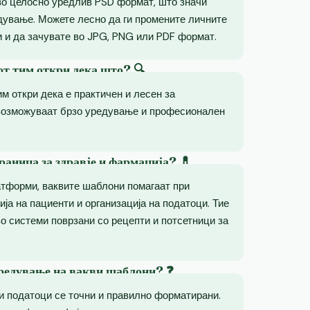
во целосно уредлив PSD формат, што значи
дување. Можете лесно да ги промените личните
 и да зачувате во JPG, PNG или PDF формат.
от тим откри дека што? 🔍
им откри дека е практичен и лесен за
возможуваат брзо уредување и професионален
раница за здравје и фармација? 💊
атформи, ваквите шаблони помагаат при
ија на пациенти и организација на податоци. Тие
о системи поврзани со рецепти и потсетници за
уредување на вакви шаблони? ❓
ни податоци се точни и правилно форматирани.