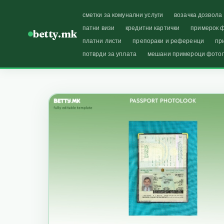
сметки за комунални услуги
возачка дозвола
патни визи
кредитни картички
примерок ф
betty.mk
платни листи
препораки и референци
пр
потврди за уплата
мешани примероци фото