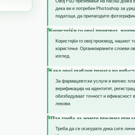
Овој PSD преземање на пасош доаѓа 
дека ви е потребен Photoshop за уре
податоци, да прилагодите фотографии
Користејќи го овој производ, наши
Користејќи го овој производ, нашиот т
користење. Организираните слоеви о
изглед.
Како овој шаблон помага во веб-ст
За фармацевтски услуги и велнес пл
верификација на идентитет, регистрац
обезбедуваат точност и ефикасност в
лекови.
Што треба да земете предвид при 
Треба да се осигурате дека сите лич