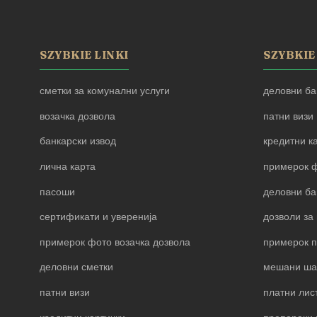
SZYBKIE LINKI
SZYBKIE
сметки за комунални услуги
деловни ба
возачка дозвола
патни визи
банкарски извод
кредитни к
лична карта
примерок ф
пасоши
деловни ба
сертификати и уверенија
дозволи за 
примерок фото возачка дозвола
примерок 
деловни сметки
мешани ша
патни визи
платни лис