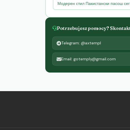
Модерен стил Пакистански пасош сег
Potrzebujesz pomocy? Skontaktu
Telegram: @axtempl
Email: gotemply@gmail.com