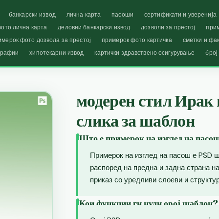
банкарски извод
лична карта
пасоши
сертификати и уверенија
ото лична карта
деловни банкарски извод
дозволи за престој
при
имерок фото дозвола за престој
примерок фото картичка
сметки и фа
графии
хипотекарни извод
картички здравствено осигурување
број
модерен стил Ирак
слика за шаблон
Што е примерок на изглед на пасо
Примерок на изглед на пасош е PSD ш
распоред на предна и задна страна 
приказ со уредливи слоеви и структур
Кои функции ги нуди овој шаблон?