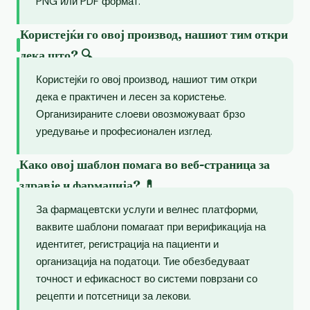
PNG или PDF формат.
Користејќи го овој производ, нашиот тим откри
дека што? 🔍
Користејќи го овој производ, нашиот тим откри
дека е практичен и лесен за користење.
Организираните слоеви овозможуваат брзо
уредување и професионален изглед.
Како овој шаблон помага во веб-страница за
здравје и фармација? 💊
За фармацевтски услуги и велнес платформи,
ваквите шаблони помагаат при верификација на
идентитет, регистрација на пациенти и
организација на податоци. Тие обезбедуваат
точност и ефикасност во системи поврзани со
рецепти и потсетници за лекови.