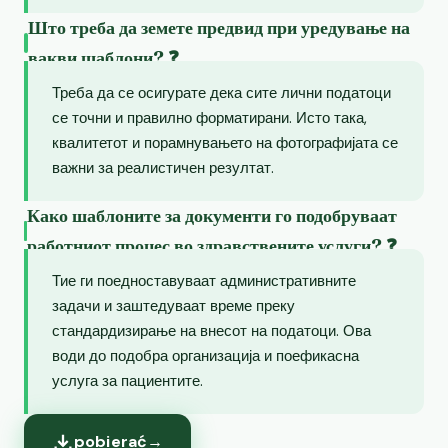
Што треба да земете предвид при уредување на
вакви шаблони? ❓
Треба да се осигурате дека сите лични податоци
се точни и правилно форматирани. Исто така,
квалитетот и порамнувањето на фотографијата се
важни за реалистичен резултат.
Како шаблоните за документи го подобруваат
работниот процес во здравствените услуги? ❓
Тие ги поедноставуваат административните
задачи и заштедуваат време преку
стандардизирање на внесот на податоци. Ова
води до подобра организација и поефикасна
услуга за пациентите.
pobierać
→