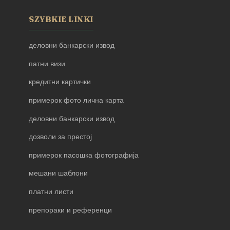
SZYBKIE LINKI
деловни банкарски извод
патни визи
кредитни картички
примерок фото лична карта
деловни банкарски извод
дозволи за престој
примерок пасошка фотографија
мешани шаблони
платни листи
препораки и референци