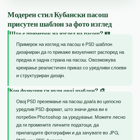
Модерен стил Кубански пасош
присутен шаблон за фото изглед
Што е примерок на изглед на пасош? 🪪
Примерок на изглед на пасош е PSD шаблон
дизајниран да го прикаже визуелниот распоред на
предна и задна страна на пасош. Овозможува
креирање реалистичен приказ со уредливи слоеви
и структуриран дизајн.
Кои функции ги нуди овој шаблон? 🎨
Овој PSD преземање на пасош доаѓа во целосно
уредлив PSD формат, што значи дека ви е
потребен Photoshop за уредување. Можете лесно
да ги промените личните податоци, да
прилагодите фотографии и да зачувате во JPG,