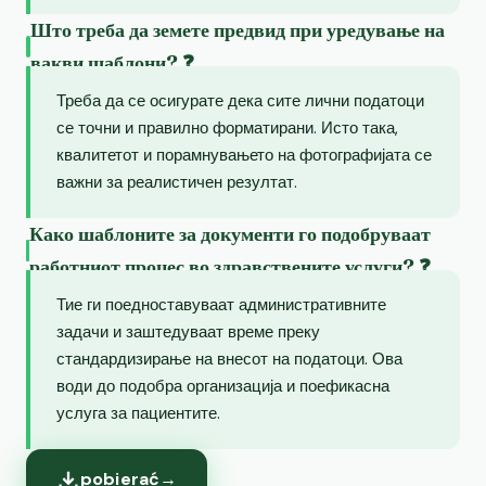
Што треба да земете предвид при уредување на
вакви шаблони? ❓
Треба да се осигурате дека сите лични податоци
се точни и правилно форматирани. Исто така,
квалитетот и порамнувањето на фотографијата се
важни за реалистичен резултат.
Како шаблоните за документи го подобруваат
работниот процес во здравствените услуги? ❓
Тие ги поедноставуваат административните
задачи и заштедуваат време преку
стандардизирање на внесот на податоци. Ова
води до подобра организација и поефикасна
услуга за пациентите.
pobierać
→