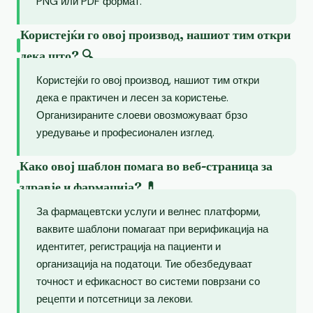
PNG или PDF формат.
Користејќи го овој производ, нашиот тим откри
дека што? 🔍
Користејќи го овој производ, нашиот тим откри
дека е практичен и лесен за користење.
Организираните слоеви овозможуваат брзо
уредување и професионален изглед.
Како овој шаблон помага во веб-страница за
здравје и фармација? 💊
За фармацевтски услуги и велнес платформи,
ваквите шаблони помагаат при верификација на
идентитет, регистрација на пациенти и
организација на податоци. Тие обезбедуваат
точност и ефикасност во системи поврзани со
рецепти и потсетници за лекови.