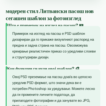
модерен стил Литвански пасош нов
сегашен шаблон за фотоизглед
Што е примерок на изглед на пасош? 🪪
Примерок на изглед на пасош е PSD шаблон
дизајниран да го прикаже визуелниот распоред на
предна и задна страна на пасош. Овозможува
креирање реалистичен приказ со уредливи слоеви
и структуриран дизајн.
Кои функции ги нуди овој шаблон? 🎨
Овој PSD преземање на пасош доаѓа во целосно
уредлив PSD формат, што значи дека ви е
потребен Photoshop за уредување. Можете лесно
да ги промените личните податоци, да
прилагодите фотографии и да зачувате во JPG,