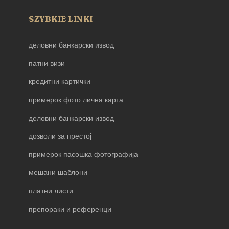
SZYBKIE LINKI
деловни банкарски извод
патни визи
кредитни картички
примерок фото лична карта
деловни банкарски извод
дозволи за престој
примерок пасошка фотографија
мешани шаблони
платни листи
препораки и референци