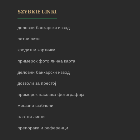
SZYBKIE LINKI
деловни банкарски извод
патни визи
кредитни картички
примерок фото лична карта
деловни банкарски извод
дозволи за престој
примерок пасошка фотографија
мешани шаблони
платни листи
препораки и референци