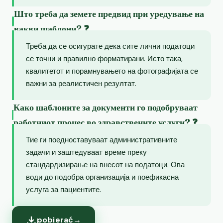
Што треба да земете предвид при уредување на
вакви шаблони? ❓
Треба да се осигурате дека сите лични податоци
се точни и правилно форматирани. Исто така,
квалитетот и порамнувањето на фотографијата се
важни за реалистичен резултат.
Како шаблоните за документи го подобруваат
работниот процес во здравствените услуги? ❓
Тие ги поедноставуваат административните
задачи и заштедуваат време преку
стандардизирање на внесот на податоци. Ова
води до подобра организација и поефикасна
услуга за пациентите.
pobierać
→