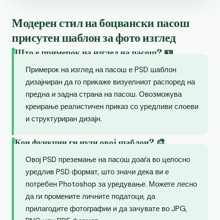
Модерен стил на боцвански пасош
присутен шаблон за фото изглед
Што е примерок на изглед на пасош? 🪪
Примерок на изглед на пасош е PSD шаблон
дизајниран да го прикаже визуелниот распоред на
предна и задна страна на пасош. Овозможува
креирање реалистичен приказ со уредливи слоеви
и структуриран дизајн.
Кои функции ги нуди овој шаблон? 🎨
Овој PSD преземање на пасош доаѓа во целосно
уредлив PSD формат, што значи дека ви е
потребен Photoshop за уредување. Можете лесно
да ги промените личните податоци, да
прилагодите фотографии и да зачувате во JPG,