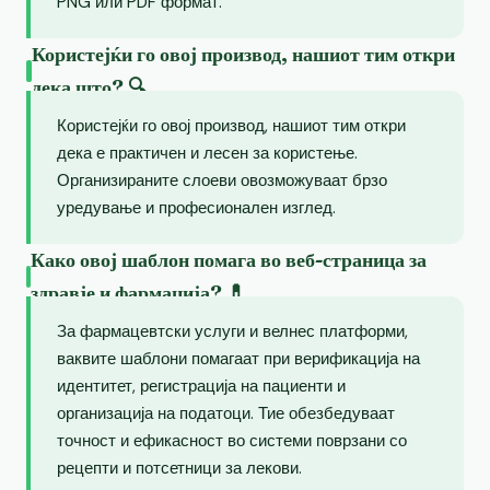
PNG или PDF формат.
Користејќи го овој производ, нашиот тим откри
дека што? 🔍
Користејќи го овој производ, нашиот тим откри
дека е практичен и лесен за користење.
Организираните слоеви овозможуваат брзо
уредување и професионален изглед.
Како овој шаблон помага во веб-страница за
здравје и фармација? 💊
За фармацевтски услуги и велнес платформи,
ваквите шаблони помагаат при верификација на
идентитет, регистрација на пациенти и
организација на податоци. Тие обезбедуваат
точност и ефикасност во системи поврзани со
рецепти и потсетници за лекови.