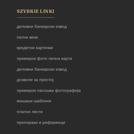
SZYBKIE LINKI
деловни банкарски извод
патни визи
кредитни картички
примерок фото лична карта
деловни банкарски извод
дозволи за престој
примерок пасошка фотографија
мешани шаблони
платни листи
препораки и референци