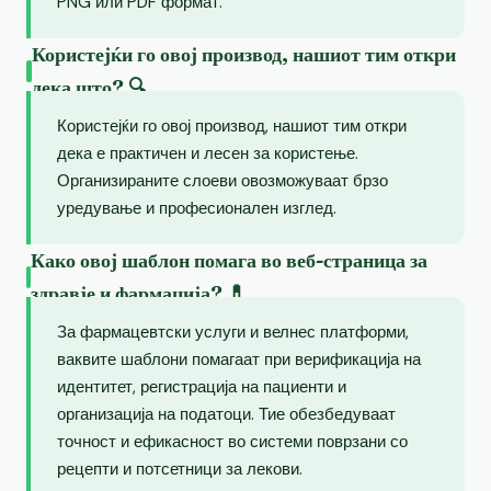
PNG или PDF формат.
Користејќи го овој производ, нашиот тим откри
дека што? 🔍
Користејќи го овој производ, нашиот тим откри
дека е практичен и лесен за користење.
Организираните слоеви овозможуваат брзо
уредување и професионален изглед.
Како овој шаблон помага во веб-страница за
здравје и фармација? 💊
За фармацевтски услуги и велнес платформи,
ваквите шаблони помагаат при верификација на
идентитет, регистрација на пациенти и
организација на податоци. Тие обезбедуваат
точност и ефикасност во системи поврзани со
рецепти и потсетници за лекови.