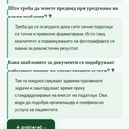
Што треба да земете предвид при уредување на
вакви шаблони? ❓
Треба да се осигурате дека сите лични податоци
се точни и правилно форматирани. Исто така,
квалитетот и порамнувањето на фотографијата се
важни за реалистичен резултат.
Како шаблоните за документи го подобруваат
работниот процес во здравствените услуги? ❓
Тие ги поедноставуваат административните
задачи и заштедуваат време преку
стандардизирање на внесот на податоци. Ова
води до подобра организација и поефикасна
услуга за пациентите.
pobierać
→