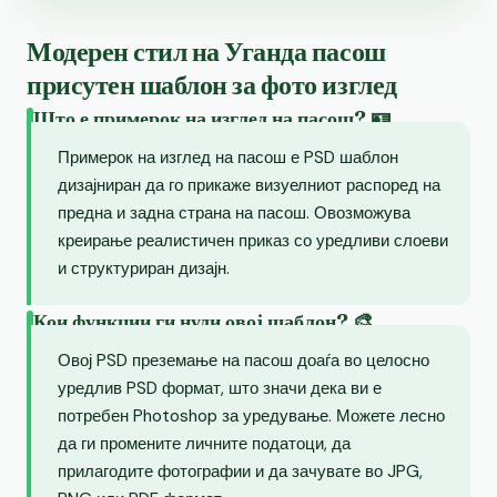
Модерен стил на Уганда пасош
присутен шаблон за фото изглед
Што е примерок на изглед на пасош? 🪪
Примерок на изглед на пасош е PSD шаблон
дизајниран да го прикаже визуелниот распоред на
предна и задна страна на пасош. Овозможува
креирање реалистичен приказ со уредливи слоеви
и структуриран дизајн.
Кои функции ги нуди овој шаблон? 🎨
Овој PSD преземање на пасош доаѓа во целосно
уредлив PSD формат, што значи дека ви е
потребен Photoshop за уредување. Можете лесно
да ги промените личните податоци, да
прилагодите фотографии и да зачувате во JPG,