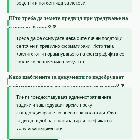
рецепти и потсетници за лекови.
Што треба да земете предвид при уредување на
вакви шаблони? ❓
Треба да се осигурате дека сите лични податоци
се точни и правилно форматирани. Исто така,
квалитетот и порамнувањето на фотографијата се
важни за реалистичен резултат.
Како шаблоните за документи го подобруваат
работниот процес во здравствените услуги? ❓
Тие ги поедноставуваат административните
задачи и заштедуваат време преку
стандардизирање на внесот на податоци. Ова
води до подобра организација и поефикасна
услуга за пациентите.