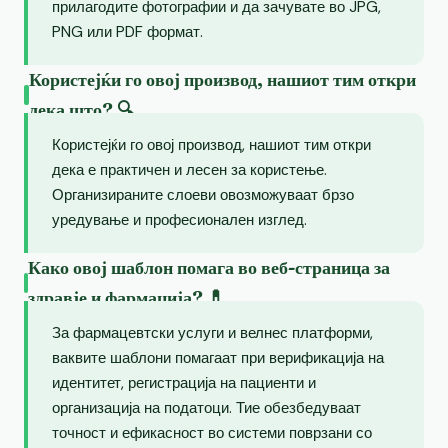
прилагодите фотографии и да зачувате во JPG,
PNG или PDF формат.
Користејќи го овој производ, нашиот тим откри
дека што? 🔍
Користејќи го овој производ, нашиот тим откри
дека е практичен и лесен за користење.
Организираните слоеви овозможуваат брзо
уредување и професионален изглед.
Како овој шаблон помага во веб-страница за
здравје и фармација? 💊
За фармацевтски услуги и велнес платформи,
ваквите шаблони помагаат при верификација на
идентитет, регистрација на пациенти и
организација на податоци. Тие обезбедуваат
точност и ефикасност во системи поврзани со