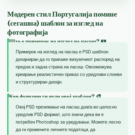
Модерен стил Португалија помине
(сегашна) шаблон за изглед на
фотографија
Што е примерок на изглед на пасош? 🪪
Примерок на изглед на пасош е PSD шаблон
дизајниран да го прикаже визуелниот распоред на
предна и задна страна на пасош. Овозможува
креирање реалистичен приказ со уредливи слоеви
и структуриран дизајн.
Кои функции ги нуди овој шаблон? 🎨
Овој PSD преземање на пасош доаѓа во целосно
уредлив PSD формат, што значи дека ви е
потребен Photoshop за уредување. Можете лесно
да ги промените личните податоци, да