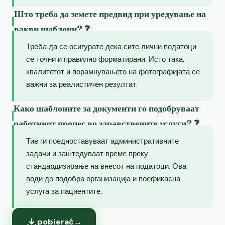
Што треба да земете предвид при уредување на
вакви шаблони? ❓
Треба да се осигурате дека сите лични податоци
се точни и правилно форматирани. Исто така,
квалитетот и порамнувањето на фотографијата се
важни за реалистичен резултат.
Како шаблоните за документи го подобруваат
работниот процес во здравствените услуги? ❓
Тие ги поедноставуваат административните
задачи и заштедуваат време преку
стандардизирање на внесот на податоци. Ова
води до подобра организација и поефикасна
услуга за пациентите.
pobierać
→