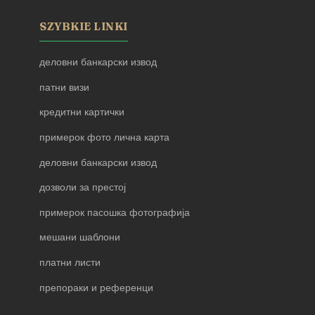
SZYBKIE LINKI
деловни банкарски извод
патни визи
кредитни картички
примерок фото лична карта
деловни банкарски извод
дозволи за престој
примерок пасошка фотографија
мешани шаблони
платни листи
препораки и референци