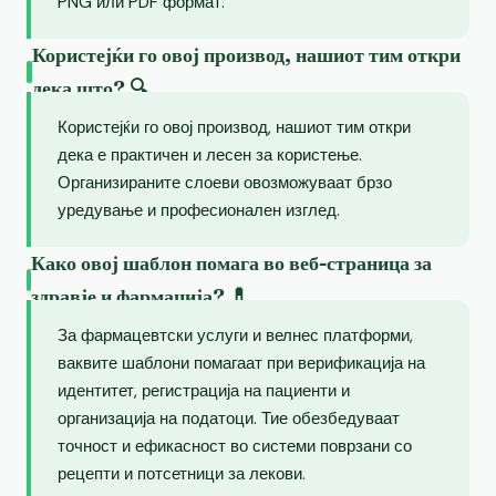
PNG или PDF формат.
Користејќи го овој производ, нашиот тим откри
дека што? 🔍
Користејќи го овој производ, нашиот тим откри
дека е практичен и лесен за користење.
Организираните слоеви овозможуваат брзо
уредување и професионален изглед.
Како овој шаблон помага во веб-страница за
здравје и фармација? 💊
За фармацевтски услуги и велнес платформи,
ваквите шаблони помагаат при верификација на
идентитет, регистрација на пациенти и
организација на податоци. Тие обезбедуваат
точност и ефикасност во системи поврзани со
рецепти и потсетници за лекови.