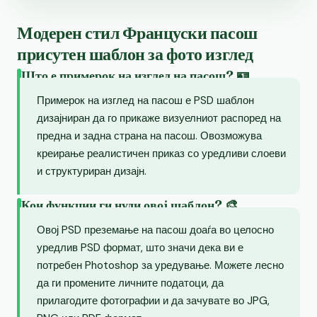
Модерен стил Француски пасош
присутен шаблон за фото изглед
Што е примерок на изглед на пасош? 🪪
Примерок на изглед на пасош е PSD шаблон
дизајниран да го прикаже визуелниот распоред на
предна и задна страна на пасош. Овозможува
креирање реалистичен приказ со уредливи слоеви
и структуриран дизајн.
Кои функции ги нуди овој шаблон? 🎨
Овој PSD преземање на пасош доаѓа во целосно
уредлив PSD формат, што значи дека ви е
потребен Photoshop за уредување. Можете лесно
да ги промените личните податоци, да
прилагодите фотографии и да зачувате во JPG,