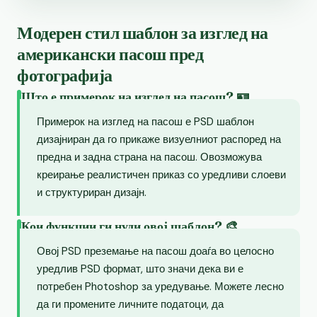
Модерен стил шаблон за изглед на
американски пасош пред
фотографија
Што е примерок на изглед на пасош? 🪪
Примерок на изглед на пасош е PSD шаблон
дизајниран да го прикаже визуелниот распоред на
предна и задна страна на пасош. Овозможува
креирање реалистичен приказ со уредливи слоеви
и структуриран дизајн.
Кои функции ги нуди овој шаблон? 🎨
Овој PSD преземање на пасош доаѓа во целосно
уредлив PSD формат, што значи дека ви е
потребен Photoshop за уредување. Можете лесно
да ги промените личните податоци, да