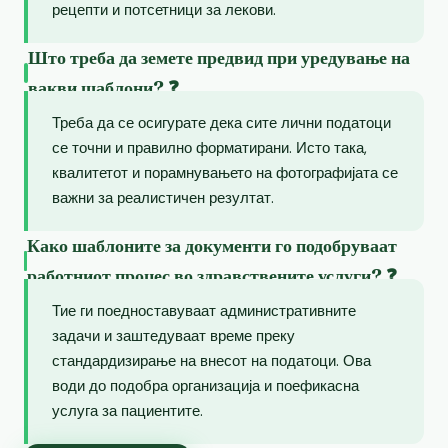
рецепти и потсетници за лекови.
Што треба да земете предвид при уредување на
вакви шаблони? ❓
Треба да се осигурате дека сите лични податоци
се точни и правилно форматирани. Исто така,
квалитетот и порамнувањето на фотографијата се
важни за реалистичен резултат.
Како шаблоните за документи го подобруваат
работниот процес во здравствените услуги? ❓
Тие ги поедноставуваат административните
задачи и заштедуваат време преку
стандардизирање на внесот на податоци. Ова
води до подобра организација и поефикасна
услуга за пациентите.