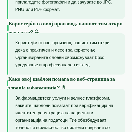
прилагодите фотографии и да зачувате во JPG,
PNG или PDF формат.
Користејќи го овој производ, нашиот тим откри
дека што? 🔍
Користејќи го овој производ, нашиот тим откри
дека е практичен и лесен за користење.
Организираните слоеви овозможуваат брзо
уредување и професионален изглед.
Како овој шаблон помага во веб-страница за
здравје и фармација? 💊
За фармацевтски услуги и велнес платформи,
ваквите шаблони помагаат при верификација на
идентитет, регистрација на пациенти и
организација на податоци. Тие обезбедуваат
точност и ефикасност во системи поврзани со