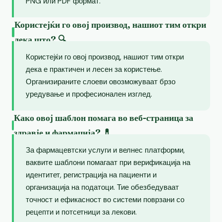
PNG или PDF формат.
Користејќи го овој производ, нашиот тим откри
дека што? 🔍
Користејќи го овој производ, нашиот тим откри
дека е практичен и лесен за користење.
Организираните слоеви овозможуваат брзо
уредување и професионален изглед.
Како овој шаблон помага во веб-страница за
здравје и фармација? 💊
За фармацевтски услуги и велнес платформи,
ваквите шаблони помагаат при верификација на
идентитет, регистрација на пациенти и
организација на податоци. Тие обезбедуваат
точност и ефикасност во системи поврзани со
рецепти и потсетници за лекови.