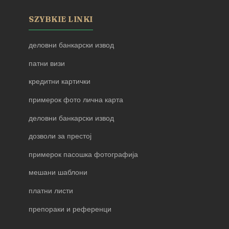
SZYBKIE LINKI
деловни банкарски извод
патни визи
кредитни картички
примерок фото лична карта
деловни банкарски извод
дозволи за престој
примерок пасошка фотографија
мешани шаблони
платни листи
препораки и референци