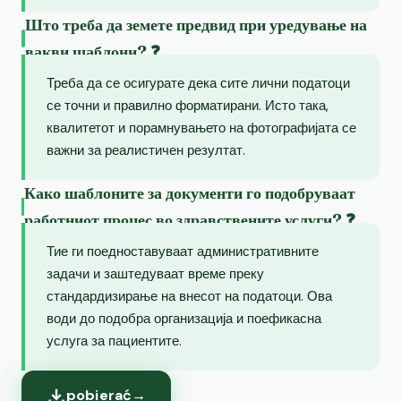
Што треба да земете предвид при уредување на
вакви шаблони? ❓
Треба да се осигурате дека сите лични податоци
се точни и правилно форматирани. Исто така,
квалитетот и порамнувањето на фотографијата се
важни за реалистичен резултат.
Како шаблоните за документи го подобруваат
работниот процес во здравствените услуги? ❓
Тие ги поедноставуваат административните
задачи и заштедуваат време преку
стандардизирање на внесот на податоци. Ова
води до подобра организација и поефикасна
услуга за пациентите.
pobierać
→