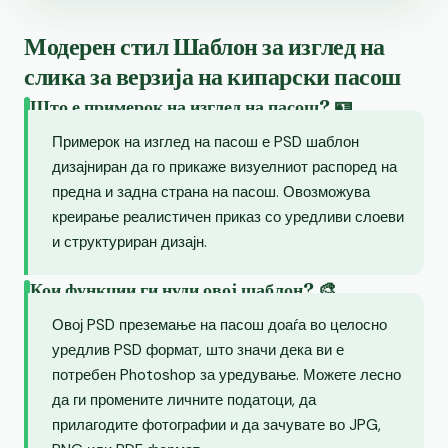
Модерен стил Шаблон за изглед на
слика за верзија на кипарски пасош
Што е примерок на изглед на пасош? 🪪
Примерок на изглед на пасош е PSD шаблон
дизајниран да го прикаже визуелниот распоред на
предна и задна страна на пасош. Овозможува
креирање реалистичен приказ со уредливи слоеви
и структуриран дизајн.
Кои функции ги нуди овој шаблон? 🎨
Овој PSD преземање на пасош доаѓа во целосно
уредлив PSD формат, што значи дека ви е
потребен Photoshop за уредување. Можете лесно
да ги промените личните податоци, да
прилагодите фотографии и да зачувате во JPG,