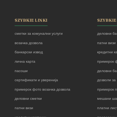
SZYBKIE LINKI
SZYBKIE
сметки за комунални услуги
деловни ба
возачка дозвола
патни визи
банкарски извод
кредитни к
лична карта
примерок ф
пасоши
деловни ба
сертификати и уверенија
дозволи за 
примерок фото возачка дозвола
примерок 
деловни сметки
мешани ша
патни визи
платни лис