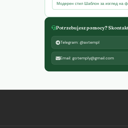
Модерен стил Шаблон за изглед на ф
Potrzebujesz pomocy? Skontaktu
Telegram: @axtempl
Email: gotemply@gmail.com