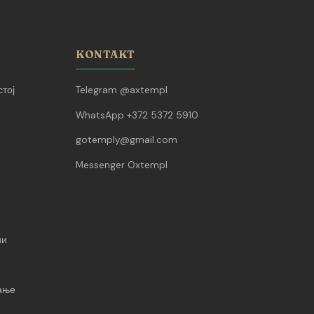
KONTAKT
тој
Telegram @axtempl
WhatsApp +372 5372 5910
gotemply@gmail.com
Messenger Oxtempl
ии
вање