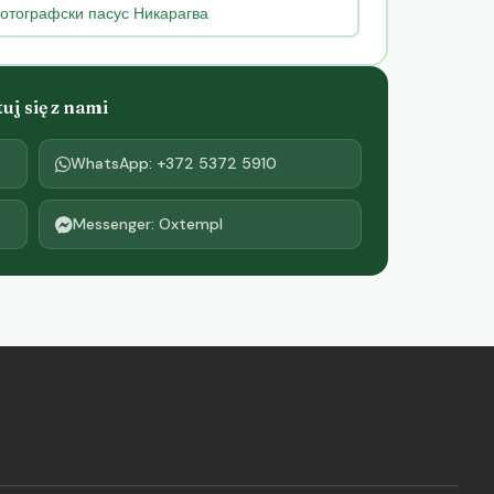
отографски пасус Никарагва
j się z nami
WhatsApp: +372 5372 5910
Messenger: Oxtempl