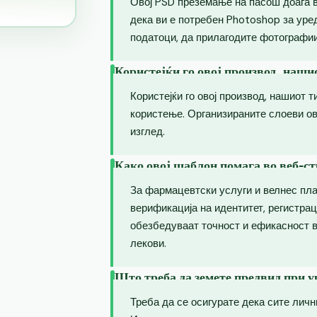
Овој PSD преземање на пасош доаѓа 
дека ви е потребен Photoshop за уре
податоци, да прилагодите фотографии
Користејќи го овој производ, наши
Користејќи го овој производ, нашиот т
користење. Организираните слоеви о
изглед.
Како овој шаблон помага во веб-ст
За фармацевтски услуги и велнес пл
верификација на идентитет, регистрац
обезбедуваат точност и ефикасност в
лекови.
Што треба да земете предвид при 
Треба да се осигурате дека сите лич