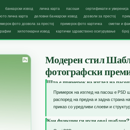
банкарски извод
лична карта
пасоши
сертификати и уверенија
ото лична карта
деловни банкарски извод
дозволи за престој
при
имерок фото дозвола за престој
примерок фото картичка
сметки и фа
графии
хипотекарни извод
картички здравствено осигурување
број
Модерен стил Шабло
фотографски преми
Што е примерок на изглед на пасо
Примерок на изглед на пасош е PSD ш
распоред на предна и задна страна 
приказ со уредливи слоеви и структур
Кои функции ги нуди овој шаблон?