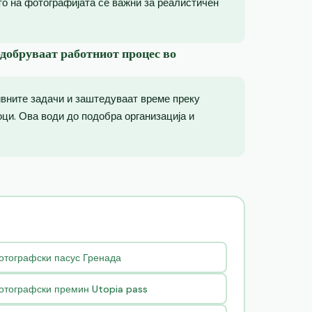
то на фотографијата се важни за реалистичен
одобруваат работниот процес во
ивните задачи и заштедуваат време преку
ци. Ова води до подобра организација и
отографски пасус Гренада
отографски премин Utopia pass