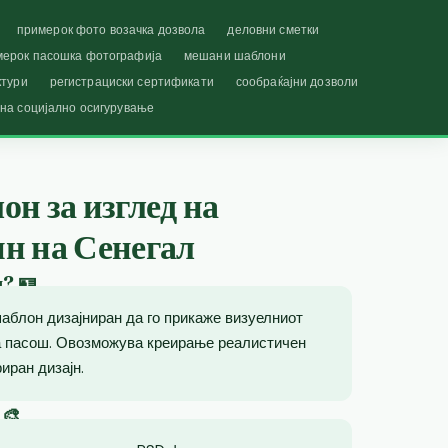
примерок фото возачка дозвола
деловни сметки
мерок пасошка фотографија
мешани шаблони
ктури
регистрациски сертификати
сообраќајни дозволи
 на социјално осигурување
н за изглед на
н на Сенегал
ш? 🪪
аблон дизајниран да го прикаже визуелниот
на пасош. Овозможува креирање реалистичен
иран дизајн.
 🎨