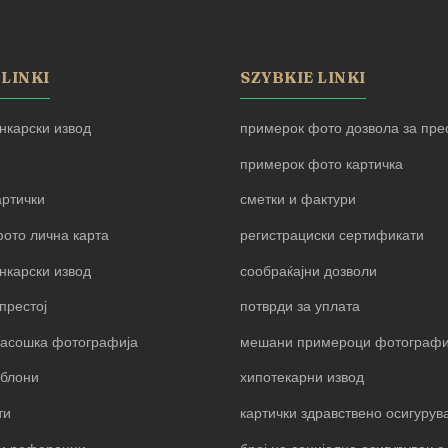
 LINKI
SZYBKIE LINKI
нкарски извод
примерок фото дозвола за прес
примерок фото картичка
артички
сметки и фактури
ото лична карта
регистрациски сертификати
нкарски извод
сообраќајни дозволи
престој
потврди за уплата
пасошка фотографија
мешани примероци фотограф
блони
хипотекарни извод
ти
картички здравствено осигуру