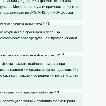
во целосно уредлив PSD формат, што значи
дување. Можете лесно да ги промените личните
 и да зачувате во JPG, PNG или PDF формат.
от тим откри дека што? 🔍
им откри дека е практичен и лесен за
возможуваат брзо уредување и професионален
раница за здравје и фармација? 💊
атформи, ваквите шаблони помагаат при
ија на пациенти и организација на податоци. Тие
о системи поврзани со рецепти и потсетници за
уредување на вакви шаблони? ❓
ни податоци се точни и правилно форматирани.