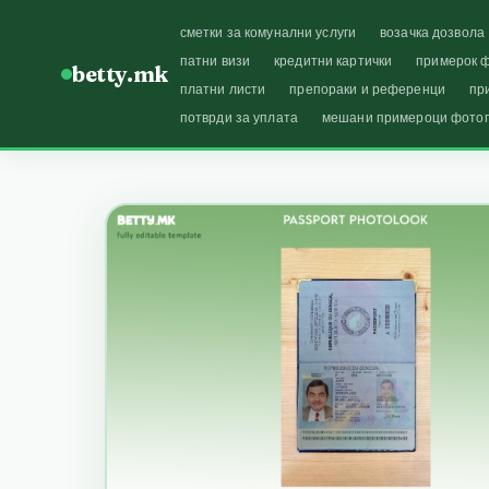
сметки за комунални услуги
возачка дозвола
патни визи
кредитни картички
примерок ф
betty.mk
платни листи
препораки и референци
пр
потврди за уплата
мешани примероци фото