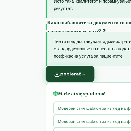
Исто така, квалитетот и порамнување
резултат.
Како шаблоните за документи го п
здравствените услуги? ❓
Тие ги поедноставуваат администрат
стандардизирање на внесот на подато
поефикасна услуга за пациентите.
pobierać
→
Może ci się spodobać
Модерен стил шаблон за изглед на ф
Модерен стил шаблон за изглед на ф