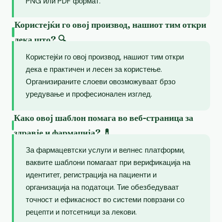
PNG или PDF формат.
Користејќи го овој производ, нашиот тим откри
дека што? 🔍
Користејќи го овој производ, нашиот тим откри
дека е практичен и лесен за користење.
Организираните слоеви овозможуваат брзо
уредување и професионален изглед.
Како овој шаблон помага во веб-страница за
здравје и фармација? 💊
За фармацевтски услуги и велнес платформи,
ваквите шаблони помагаат при верификација на
идентитет, регистрација на пациенти и
организација на податоци. Тие обезбедуваат
точност и ефикасност во системи поврзани со
рецепти и потсетници за лекови.