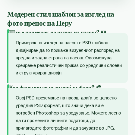
Модерен стил шаблон за изглед на
фото пренос на Перу
Што е примерок на изглед на пасош? 🪪
Примерок на изглед на пасош е PSD шаблон
дизајниран да го прикаже визуелниот распоред на
предна и задна страна на пасош. Овозможува
креирање реалистичен приказ со уредливи слоеви
и структуриран дизајн.
Кои функции ги нуди овој шаблон? 🎨
Овој PSD преземање на пасош доаѓа во целосно
уредлив PSD формат, што значи дека ви е
потребен Photoshop за уредување. Можете лесно
да ги промените личните податоци, да
прилагодите фотографии и да зачувате во JPG,