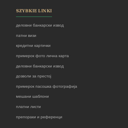
SZYBKIE LINKI
деловни банкарски извод
патни визи
кредитни картички
примерок фото лична карта
деловни банкарски извод
дозволи за престој
примерок пасошка фотографија
мешани шаблони
платни листи
препораки и референци