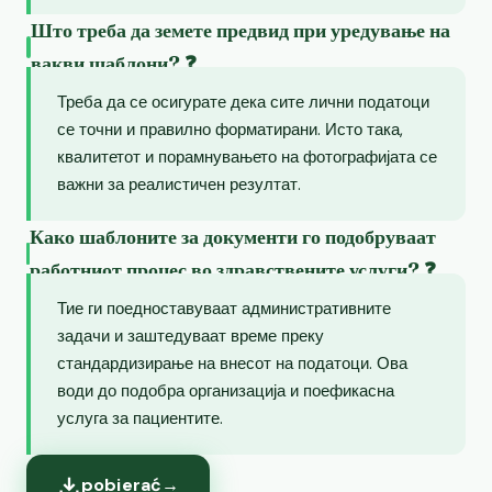
Што треба да земете предвид при уредување на
вакви шаблони? ❓
Треба да се осигурате дека сите лични податоци
се точни и правилно форматирани. Исто така,
квалитетот и порамнувањето на фотографијата се
важни за реалистичен резултат.
Како шаблоните за документи го подобруваат
работниот процес во здравствените услуги? ❓
Тие ги поедноставуваат административните
задачи и заштедуваат време преку
стандардизирање на внесот на податоци. Ова
води до подобра организација и поефикасна
услуга за пациентите.
pobierać
→