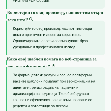
PNG или PDF формат.
Користејќи го овој производ, нашиот тим откри
дека што? 🔍
Користејќи го овој производ, нашиот тим откри
дека е практичен и лесен за користење.
Организираните слоеви овозможуваат брзо
уредување и професионален изглед.
Како овој шаблон помага во веб-страница за
здравје и фармација? 💊
За фармацевтски услуги и велнес платформи,
ваквите шаблони помагаат при верификација на
идентитет, регистрација на пациенти и
организација на податоци. Тие обезбедуваат
точност и ефикасност во системи поврзани со
рецепти и потсетници за лекови.