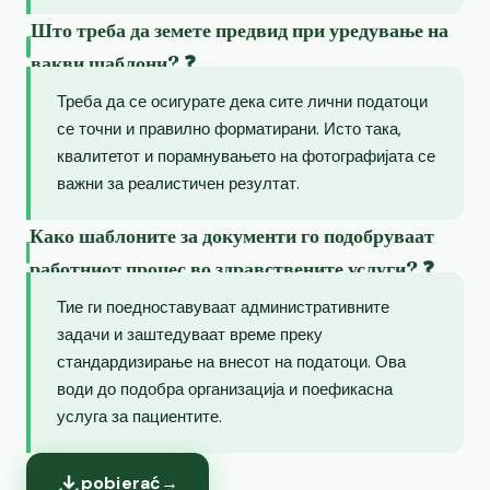
Што треба да земете предвид при уредување на
вакви шаблони? ❓
Треба да се осигурате дека сите лични податоци
се точни и правилно форматирани. Исто така,
квалитетот и порамнувањето на фотографијата се
важни за реалистичен резултат.
Како шаблоните за документи го подобруваат
работниот процес во здравствените услуги? ❓
Тие ги поедноставуваат административните
задачи и заштедуваат време преку
стандардизирање на внесот на податоци. Ова
води до подобра организација и поефикасна
услуга за пациентите.
pobierać
→