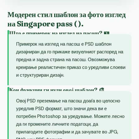
Модерен стил шаблон за фото изглед
на Singapore pass ( ).
Што е примерок на изглед на пасош? 🪪
Примерок на изглед на пасош е PSD шаблон
дизајниран да го прикаже визуелниот распоред на
предна и задна страна на пасош. Овозможува
креирање реалистичен приказ со уредливи слоеви
и структуриран дизајн.
Кои функции ги нуди овој шаблон? 🎨
Овој PSD преземање на пасош доаѓа во целосно
уредлив PSD формат, што значи дека ви е
потребен Photoshop за уредување. Можете лесно
да ги промените личните податоци, да
прилагодите фотографии и да зачувате во JPG,