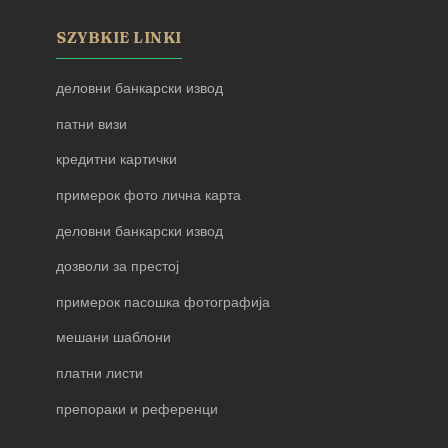
SZYBKIE LINKI
деловни банкарски извод
патни визи
кредитни картички
примерок фото лична карта
деловни банкарски извод
дозволи за престој
примерок пасошка фотографија
мешани шаблони
платни листи
препораки и референци