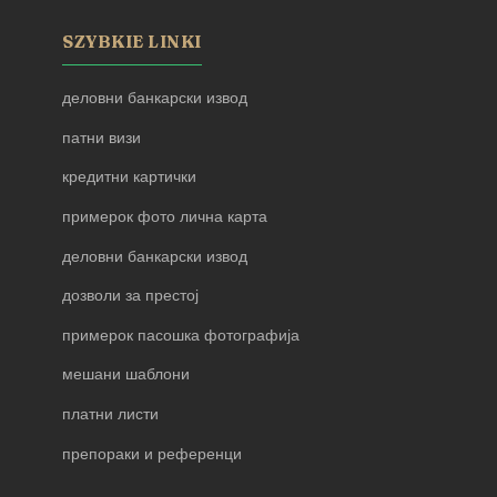
SZYBKIE LINKI
деловни банкарски извод
патни визи
кредитни картички
примерок фото лична карта
деловни банкарски извод
дозволи за престој
примерок пасошка фотографија
мешани шаблони
платни листи
препораки и референци