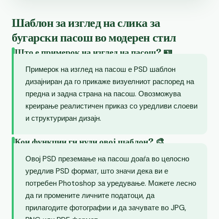
Шаблон за изглед на слика за
бугарски пасош во модерен стил
Што е примерок на изглед на пасош? 🪪
Примерок на изглед на пасош е PSD шаблон
дизајниран да го прикаже визуелниот распоред на
предна и задна страна на пасош. Овозможува
креирање реалистичен приказ со уредливи слоеви
и структуриран дизајн.
Кои функции ги нуди овој шаблон? 🎨
Овој PSD преземање на пасош доаѓа во целосно
уредлив PSD формат, што значи дека ви е
потребен Photoshop за уредување. Можете лесно
да ги промените личните податоци, да
прилагодите фотографии и да зачувате во JPG,