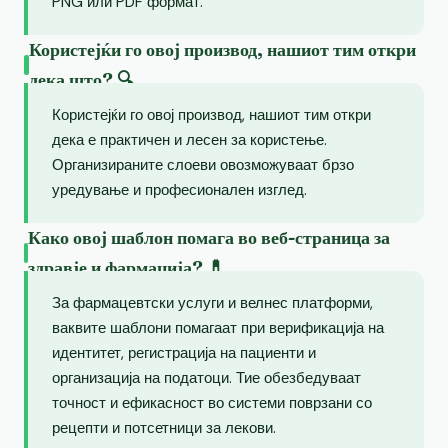
PNG или PDF формат.
Користејќи го овој производ, нашиот тим откри
дека што? 🔍
Користејќи го овој производ, нашиот тим откри
дека е практичен и лесен за користење.
Организираните слоеви овозможуваат брзо
уредување и професионален изглед.
Како овој шаблон помага во веб-страница за
здравје и фармација? 💊
За фармацевтски услуги и велнес платформи,
ваквите шаблони помагаат при верификација на
идентитет, регистрација на пациенти и
организација на податоци. Тие обезбедуваат
точност и ефикасност во системи поврзани со
рецепти и потсетници за лекови.