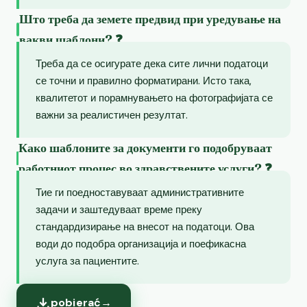
Што треба да земете предвид при уредување на
вакви шаблони? ❓
Треба да се осигурате дека сите лични податоци
се точни и правилно форматирани. Исто така,
квалитетот и порамнувањето на фотографијата се
важни за реалистичен резултат.
Како шаблоните за документи го подобруваат
работниот процес во здравствените услуги? ❓
Тие ги поедноставуваат административните
задачи и заштедуваат време преку
стандардизирање на внесот на податоци. Ова
води до подобра организација и поефикасна
услуга за пациентите.
pobierać
→