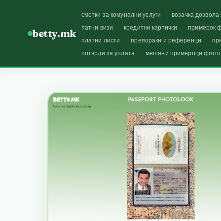
сметки за комунални услуги
возачка дозвола
патни визи
кредитни картички
примерок ф
betty.mk
платни листи
препораки и референци
пр
потврди за уплата
мешани примероци фото