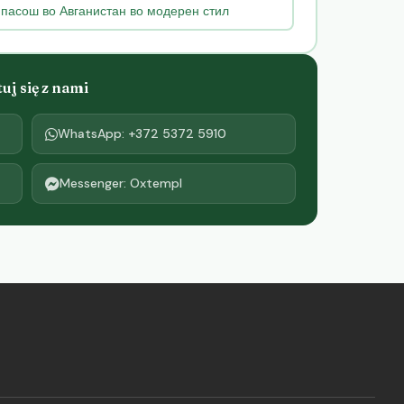
 пасош во Авганистан во модерен стил
j się z nami
WhatsApp: +372 5372 5910
Messenger: Oxtempl