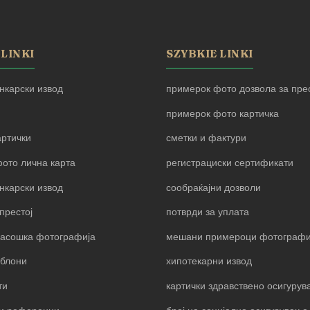
 LINKI
SZYBKIE LINKI
нкарски извод
примерок фото дозвола за прес
примерок фото картичка
артички
сметки и фактури
ото лична карта
регистрациски сертификати
нкарски извод
сообраќајни дозволи
престој
потврди за уплата
пасошка фотографија
мешани примероци фотограф
блони
хипотекарни извод
ти
картички здравствено осигуру