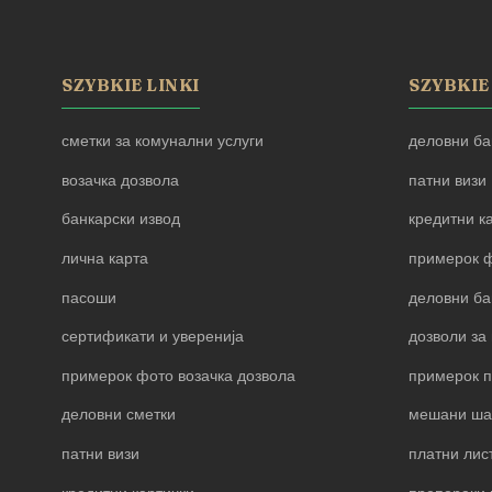
SZYBKIE LINKI
SZYBKIE
сметки за комунални услуги
деловни ба
возачка дозвола
патни визи
банкарски извод
кредитни к
лична карта
примерок ф
пасоши
деловни ба
сертификати и уверенија
дозволи за 
примерок фото возачка дозвола
примерок 
деловни сметки
мешани ша
патни визи
платни лис