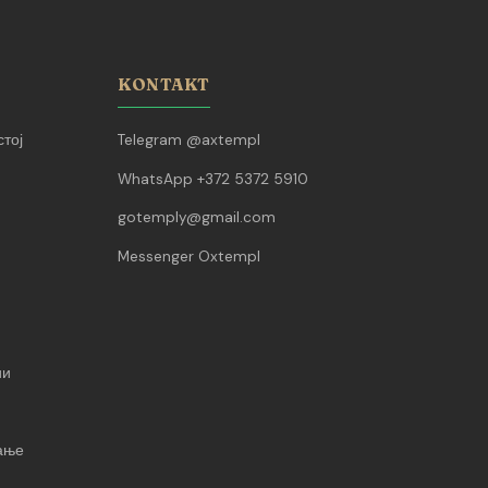
KONTAKT
тој
Telegram @axtempl
WhatsApp +372 5372 5910
gotemply@gmail.com
Messenger Oxtempl
ии
вање