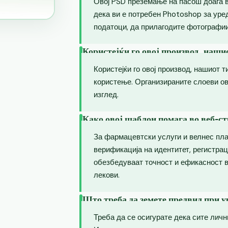
Овој PSD преземање на пасош доаѓа 
дека ви е потребен Photoshop за уре
податоци, да прилагодите фотографии
Користејќи го овој производ, наши
Користејќи го овој производ, нашиот т
користење. Организираните слоеви о
изглед.
Како овој шаблон помага во веб-ст
За фармацевтски услуги и велнес пл
верификација на идентитет, регистрац
обезбедуваат точност и ефикасност в
лекови.
Што треба да земете предвид при 
Треба да се осигурате дека сите лич