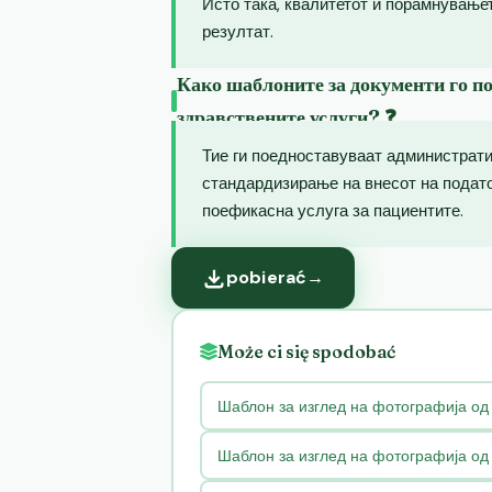
Исто така, квалитетот и порамнување
резултат.
Како шаблоните за документи го п
здравствените услуги? ❓
Тие ги поедноставуваат администрат
стандардизирање на внесот на подато
поефикасна услуга за пациентите.
pobierać
→
Może ci się spodobać
Шаблон за изглед на фотографија од
Шаблон за изглед на фотографија од