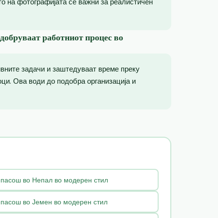
то на фотографијата се важни за реалистичен
одобруваат работниот процес во
ивните задачи и заштедуваат време преку
ци. Ова води до подобра организација и
 пасош во Непал во модерен стил
 пасош во Јемен во модерен стил