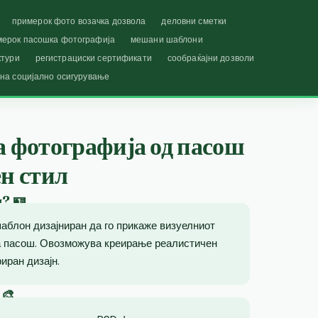
примерок фото возачка дозвола
деловни сметки
мерок пасошка фотографија
мешани шаблони
ктури
регистрациски сертификати
сообраќајни дозволи
 на социјално осигурување
а фотографија од пасош
ен стил
ш? 🪪
аблон дизајниран да го прикаже визуелниот
на пасош. Овозможува креирање реалистичен
иран дизајн.
 🎨