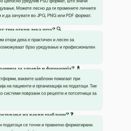
во целосно уредлив PSD формат, што значи
дување. Можете лесно да ги промените личните
 и да зачувате во JPG, PNG или PDF формат.
от тим откри дека што? 🔍
им откри дека е практичен и лесен за
возможуваат брзо уредување и професионален
раница за здравје и фармација? 💊
атформи, ваквите шаблони помагаат при
ија на пациенти и организација на податоци. Тие
о системи поврзани со рецепти и потсетници за
уредување на вакви шаблони? ❓
ни податоци се точни и правилно форматирани.