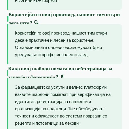
PNG или PDF формат.
Користејќи го овој производ, нашиот тим откри
дека што? 🔍
Користејќи го овој производ, нашиот тим откри
дека е практичен и лесен за користење.
Организираните слоеви овозможуваат брзо
уредување и професионален изглед.
Како овој шаблон помага во веб-страница за
здравје и фармација? 💊
За фармацевтски услуги и велнес платформи,
ваквите шаблони помагаат при верификација на
идентитет, регистрација на пациенти и
организација на податоци. Тие обезбедуваат
точност и ефикасност во системи поврзани со
рецепти и потсетници за лекови.