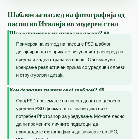
Шаблон за изглед на фотографија од
пасош во Италија во модерен стил
Што е примерок на изглед на пасош? 🪪
Примерок на изглед на пасош е PSD шаблон
дизајниран да го прикаже визуелниот распоред на
предна и задна страна на пасош. Овозможува
креирање реалистичен приказ со уредливи слоеви
и структуриран дизајн.
Кои функции ги нуди овој шаблон? 🎨
Овој PSD преземање на пасош доаѓа во целосно
уредлив PSD формат, што значи дека ви е
потребен Photoshop за уредување. Можете лесно
да ги промените личните податоци, да
прилагодите фотографии и да зачувате во JPG,