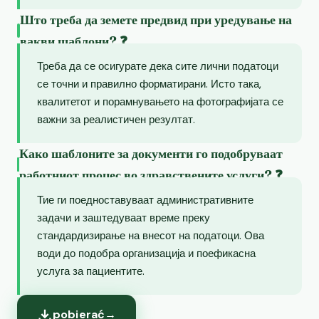
Што треба да земете предвид при уредување на
вакви шаблони? ❓
Треба да се осигурате дека сите лични податоци
се точни и правилно форматирани. Исто така,
квалитетот и порамнувањето на фотографијата се
важни за реалистичен резултат.
Како шаблоните за документи го подобруваат
работниот процес во здравствените услуги? ❓
Тие ги поедноставуваат административните
задачи и заштедуваат време преку
стандардизирање на внесот на податоци. Ова
води до подобра организација и поефикасна
услуга за пациентите.
pobierać
→