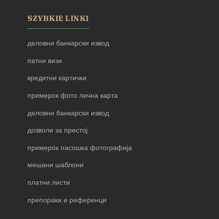
SZYBKIE LINKI
деловни банкарски извод
патни визи
кредитни картички
примерок фото лична карта
деловни банкарски извод
дозволи за престој
примерок пасошка фотографија
мешани шаблони
платни листи
препораки и референци