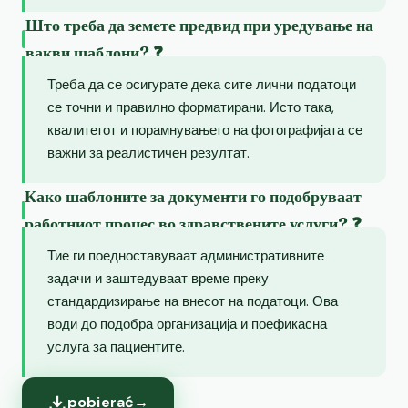
Што треба да земете предвид при уредување на
вакви шаблони? ❓
Треба да се осигурате дека сите лични податоци
се точни и правилно форматирани. Исто така,
квалитетот и порамнувањето на фотографијата се
важни за реалистичен резултат.
Како шаблоните за документи го подобруваат
работниот процес во здравствените услуги? ❓
Тие ги поедноставуваат административните
задачи и заштедуваат време преку
стандардизирање на внесот на податоци. Ова
води до подобра организација и поефикасна
услуга за пациентите.
pobierać
→