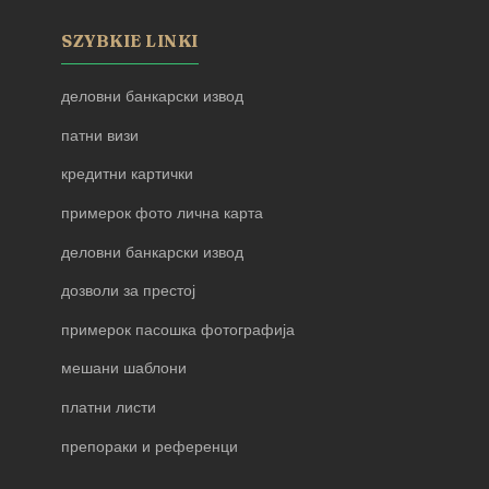
SZYBKIE LINKI
деловни банкарски извод
патни визи
кредитни картички
примерок фото лична карта
деловни банкарски извод
дозволи за престој
примерок пасошка фотографија
мешани шаблони
платни листи
препораки и референци