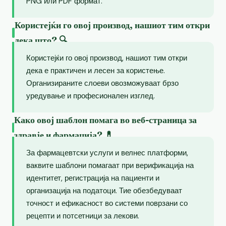
PNG или PDF формат.
Користејќи го овој производ, нашиот тим откри
дека што? 🔍
Користејќи го овој производ, нашиот тим откри
дека е практичен и лесен за користење.
Организираните слоеви овозможуваат брзо
уредување и професионален изглед.
Како овој шаблон помага во веб-страница за
здравје и фармација? 💊
За фармацевтски услуги и велнес платформи,
ваквите шаблони помагаат при верификација на
идентитет, регистрација на пациенти и
организација на податоци. Тие обезбедуваат
точност и ефикасност во системи поврзани со
рецепти и потсетници за лекови.