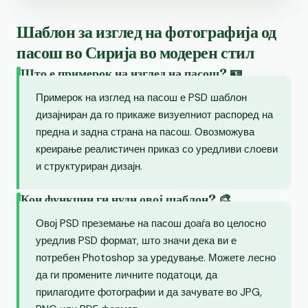
Шаблон за изглед на фотографија од
пасош во Сирија во модерен стил
Што е примерок на изглед на пасош? 🪪
Примерок на изглед на пасош е PSD шаблон
дизајниран да го прикаже визуелниот распоред на
предна и задна страна на пасош. Овозможува
креирање реалистичен приказ со уредливи слоеви
и структуриран дизајн.
Кои функции ги нуди овој шаблон? 🎨
Овој PSD преземање на пасош доаѓа во целосно
уредлив PSD формат, што значи дека ви е
потребен Photoshop за уредување. Можете лесно
да ги промените личните податоци, да
прилагодите фотографии и да зачувате во JPG,