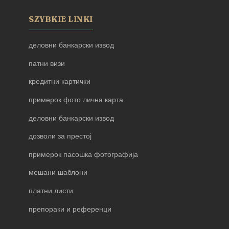
SZYBKIE LINKI
деловни банкарски извод
патни визи
кредитни картички
примерок фото лична карта
деловни банкарски извод
дозволи за престој
примерок пасошка фотографија
мешани шаблони
платни листи
препораки и референци