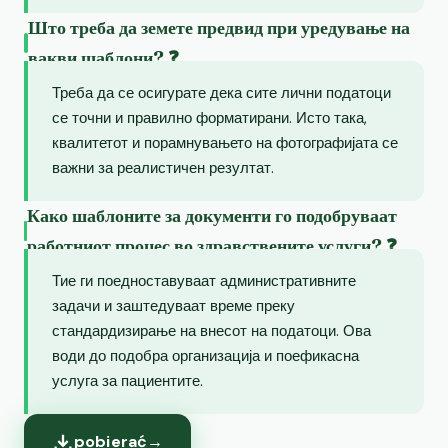
Што треба да земете предвид при уредување на
вакви шаблони? ❓
Треба да се осигурате дека сите лични податоци
се точни и правилно форматирани. Исто така,
квалитетот и порамнувањето на фотографијата се
важни за реалистичен резултат.
Како шаблоните за документи го подобруваат
работниот процес во здравствените услуги? ❓
Тие ги поедноставуваат административните
задачи и заштедуваат време преку
стандардизирање на внесот на податоци. Ова
води до подобра организација и поефикасна
услуга за пациентите.
pobierać
→