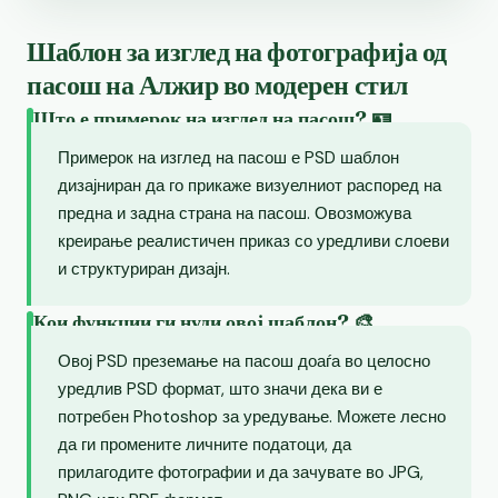
Шаблон за изглед на фотографија од
пасош на Алжир во модерен стил
Што е примерок на изглед на пасош? 🪪
Примерок на изглед на пасош е PSD шаблон
дизајниран да го прикаже визуелниот распоред на
предна и задна страна на пасош. Овозможува
креирање реалистичен приказ со уредливи слоеви
и структуриран дизајн.
Кои функции ги нуди овој шаблон? 🎨
Овој PSD преземање на пасош доаѓа во целосно
уредлив PSD формат, што значи дека ви е
потребен Photoshop за уредување. Можете лесно
да ги промените личните податоци, да
прилагодите фотографии и да зачувате во JPG,