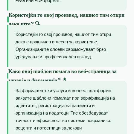
PNG или PDF формат.
Користејќи го овој производ, нашиот тим откри
дека што? 🔍
Користејќи го овој производ, нашиот тим откри
дека е практичен и лесен за користење.
Организираните слоеви овозможуваат брзо
уредување и професионален изглед.
Како овој шаблон помага во веб-страница за
здравје и фармација? 💊
За фармацевтски услуги и велнес платформи,
ваквите шаблони помагаат при верификација на
идентитет, регистрација на пациенти и
организација на податоци. Тие обезбедуваат
точност и ефикасност во системи поврзани со
рецепти и потсетници за лекови.