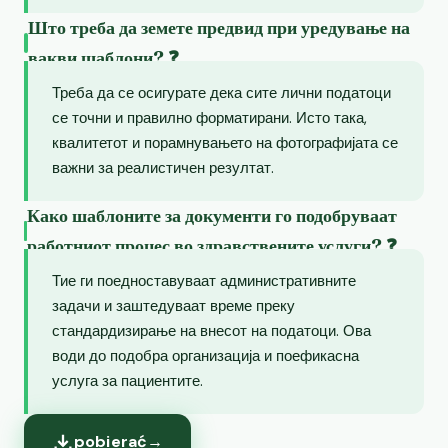
Што треба да земете предвид при уредување на
вакви шаблони? ❓
Треба да се осигурате дека сите лични податоци
се точни и правилно форматирани. Исто така,
квалитетот и порамнувањето на фотографијата се
важни за реалистичен резултат.
Како шаблоните за документи го подобруваат
работниот процес во здравствените услуги? ❓
Тие ги поедноставуваат административните
задачи и заштедуваат време преку
стандардизирање на внесот на податоци. Ова
води до подобра организација и поефикасна
услуга за пациентите.
pobierać
→