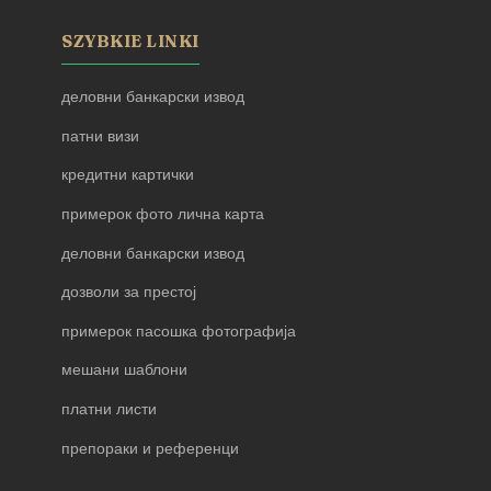
SZYBKIE LINKI
деловни банкарски извод
патни визи
кредитни картички
примерок фото лична карта
деловни банкарски извод
дозволи за престој
примерок пасошка фотографија
мешани шаблони
платни листи
препораки и референци