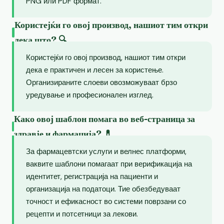
PNG или PDF формат.
Користејќи го овој производ, нашиот тим откри
дека што? 🔍
Користејќи го овој производ, нашиот тим откри
дека е практичен и лесен за користење.
Организираните слоеви овозможуваат брзо
уредување и професионален изглед.
Како овој шаблон помага во веб-страница за
здравје и фармација? 💊
За фармацевтски услуги и велнес платформи,
ваквите шаблони помагаат при верификација на
идентитет, регистрација на пациенти и
организација на податоци. Тие обезбедуваат
точност и ефикасност во системи поврзани со
рецепти и потсетници за лекови.