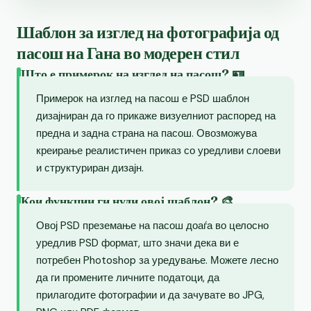
Шаблон за изглед на фотографија од
пасош на Гана во модерен стил
Што е примерок на изглед на пасош? 🪪
Примерок на изглед на пасош е PSD шаблон
дизајниран да го прикаже визуелниот распоред на
предна и задна страна на пасош. Овозможува
креирање реалистичен приказ со уредливи слоеви
и структуриран дизајн.
Кои функции ги нуди овој шаблон? 🎨
Овој PSD преземање на пасош доаѓа во целосно
уредлив PSD формат, што значи дека ви е
потребен Photoshop за уредување. Можете лесно
да ги промените личните податоци, да
прилагодите фотографии и да зачувате во JPG,