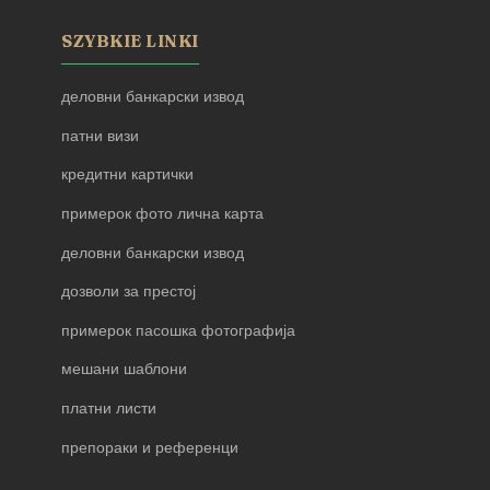
SZYBKIE LINKI
деловни банкарски извод
патни визи
кредитни картички
примерок фото лична карта
деловни банкарски извод
дозволи за престој
примерок пасошка фотографија
мешани шаблони
платни листи
препораки и референци