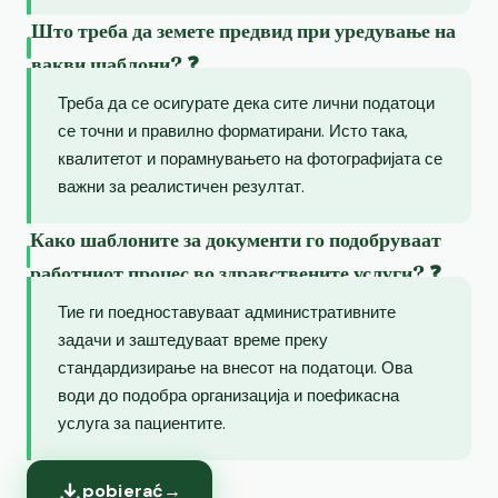
Што треба да земете предвид при уредување на
вакви шаблони? ❓
Треба да се осигурате дека сите лични податоци
се точни и правилно форматирани. Исто така,
квалитетот и порамнувањето на фотографијата се
важни за реалистичен резултат.
Како шаблоните за документи го подобруваат
работниот процес во здравствените услуги? ❓
Тие ги поедноставуваат административните
задачи и заштедуваат време преку
стандардизирање на внесот на податоци. Ова
води до подобра организација и поефикасна
услуга за пациентите.
pobierać
→