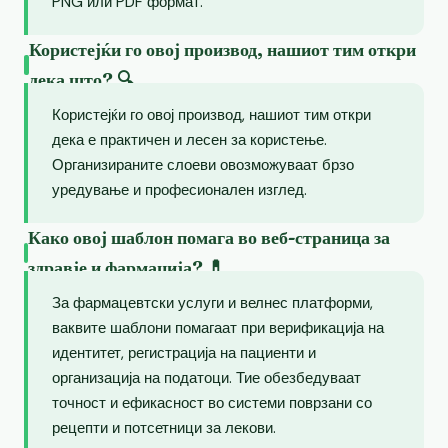
PNG или PDF формат.
Користејќи го овој производ, нашиот тим откри
дека што? 🔍
Користејќи го овој производ, нашиот тим откри
дека е практичен и лесен за користење.
Организираните слоеви овозможуваат брзо
уредување и професионален изглед.
Како овој шаблон помага во веб-страница за
здравје и фармација? 💊
За фармацевтски услуги и велнес платформи,
ваквите шаблони помагаат при верификација на
идентитет, регистрација на пациенти и
организација на податоци. Тие обезбедуваат
точност и ефикасност во системи поврзани со
рецепти и потсетници за лекови.