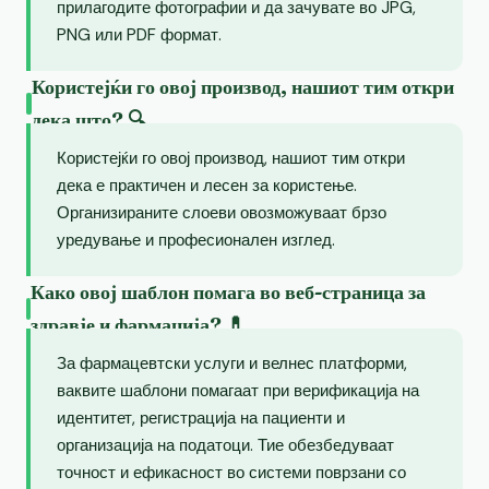
прилагодите фотографии и да зачувате во JPG,
PNG или PDF формат.
Користејќи го овој производ, нашиот тим откри
дека што? 🔍
Користејќи го овој производ, нашиот тим откри
дека е практичен и лесен за користење.
Организираните слоеви овозможуваат брзо
уредување и професионален изглед.
Како овој шаблон помага во веб-страница за
здравје и фармација? 💊
За фармацевтски услуги и велнес платформи,
ваквите шаблони помагаат при верификација на
идентитет, регистрација на пациенти и
организација на податоци. Тие обезбедуваат
точност и ефикасност во системи поврзани со