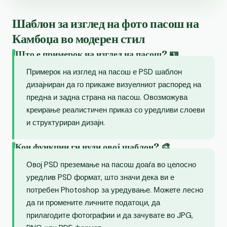
Шаблон за изглед на фото пасош на
Камбоџа во модерен стил
Што е примерок на изглед на пасош? 🪪
Примерок на изглед на пасош е PSD шаблон
дизајниран да го прикаже визуелниот распоред на
предна и задна страна на пасош. Овозможува
креирање реалистичен приказ со уредливи слоеви
и структуриран дизајн.
Кои функции ги нуди овој шаблон? 🎨
Овој PSD преземање на пасош доаѓа во целосно
уредлив PSD формат, што значи дека ви е
потребен Photoshop за уредување. Можете лесно
да ги промените личните податоци, да
прилагодите фотографии и да зачувате во JPG,