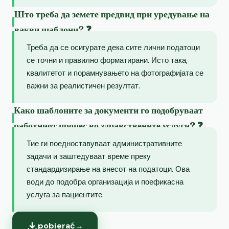
Што треба да земете предвид при уредување на
вакви шаблони? ❓
Треба да се осигурате дека сите лични податоци
се точни и правилно форматирани. Исто така,
квалитетот и порамнувањето на фотографијата се
важни за реалистичен резултат.
Како шаблоните за документи го подобруваат
работниот процес во здравствените услуги? ❓
Тие ги поедноставуваат административните
задачи и заштедуваат време преку
стандардизирање на внесот на податоци. Ова
води до подобра организација и поефикасна
услуга за пациентите.
pobierać
→