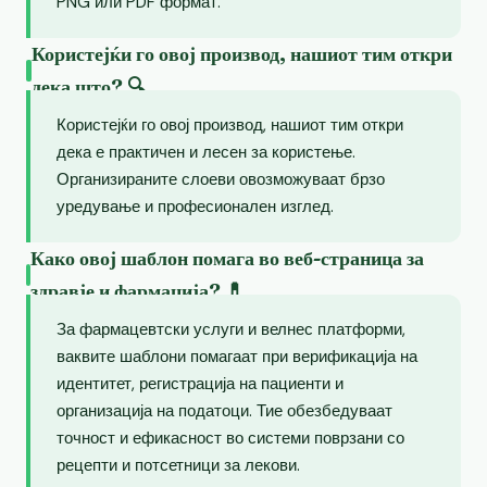
PNG или PDF формат.
Користејќи го овој производ, нашиот тим откри
дека што? 🔍
Користејќи го овој производ, нашиот тим откри
дека е практичен и лесен за користење.
Организираните слоеви овозможуваат брзо
уредување и професионален изглед.
Како овој шаблон помага во веб-страница за
здравје и фармација? 💊
За фармацевтски услуги и велнес платформи,
ваквите шаблони помагаат при верификација на
идентитет, регистрација на пациенти и
организација на податоци. Тие обезбедуваат
точност и ефикасност во системи поврзани со
рецепти и потсетници за лекови.