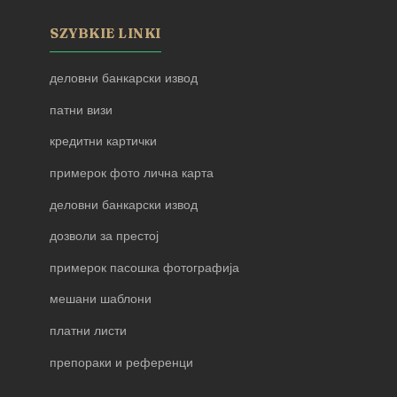
SZYBKIE LINKI
деловни банкарски извод
патни визи
кредитни картички
примерок фото лична карта
деловни банкарски извод
дозволи за престој
примерок пасошка фотографија
мешани шаблони
платни листи
препораки и референци