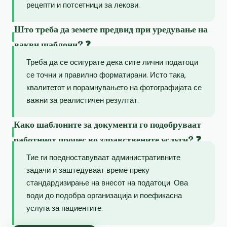
рецепти и потсетници за лекови.
Што треба да земете предвид при уредување на
вакви шаблони? ❓
Треба да се осигурате дека сите лични податоци
се точни и правилно форматирани. Исто така,
квалитетот и порамнувањето на фотографијата се
важни за реалистичен резултат.
Како шаблоните за документи го подобруваат
работниот процес во здравствените услуги? ❓
Тие ги поедноставуваат административните
задачи и заштедуваат време преку
стандардизирање на внесот на податоци. Ова
води до подобра организација и поефикасна
услуга за пациентите.