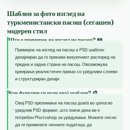
Шаблон за фото изглед на
туркменистански пасош (сегашен)
модерен стил
Што е примерок на изглед на пасош? 🪪
Примерок на изглед на пасош е PSD шаблон
дизајниран да го прикаже визуелниот распоред на
предна и задна страна на пасош. Овозможува
креирање реалистичен приказ со уредливи слоеви
и структуриран дизајн.
Кои функции ги нуди овој шаблон? 🎨
Овој PSD преземање на пасош доаѓа во целосно
уредлив PSD формат, што значи дека ви е
потребен Photoshop за уредување. Можете лесно
да ги промените личните податоци, да