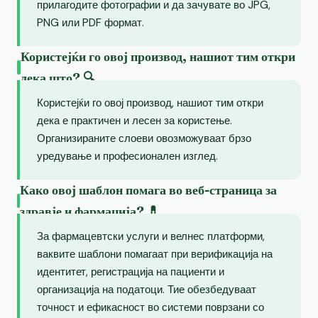
прилагодите фотографии и да зачувате во JPG,
PNG или PDF формат.
Користејќи го овој производ, нашиот тим откри
дека што? 🔍
Користејќи го овој производ, нашиот тим откри
дека е практичен и лесен за користење.
Организираните слоеви овозможуваат брзо
уредување и професионален изглед.
Како овој шаблон помага во веб-страница за
здравје и фармација? 💊
За фармацевтски услуги и велнес платформи,
ваквите шаблони помагаат при верификација на
идентитет, регистрација на пациенти и
организација на податоци. Тие обезбедуваат
точност и ефикасност во системи поврзани со