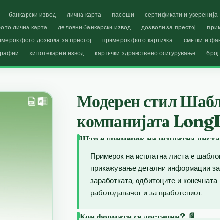
банкарски извод
лична карта
пасоши
сертификати и уверенија
ото лична карта
деловни банкарски извод
дозволи за престој
при
имерок фото дозвола за престој
примерок фото картичка
сметки и фа
графии
хипотекарни извод
картички здравствено осигурување
број
Модерен стил Шабло
компанијата Long
Што е примерок на исплатна листа
Примерок на исплатна листа е шаблон
прикажување детални информации за п
заработката, одбитоците и конечната 
работодавачот и за вработениот.
Кои формати се достапни? 📄