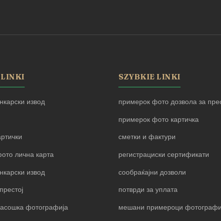
 LINKI
SZYBKIE LINKI
нкарски извод
примерок фото дозвола за прес
примерок фото картичка
артички
сметки и фактури
ото лична карта
регистрациски сертификати
нкарски извод
сообраќајни дозволи
престој
потврди за уплата
пасошка фотографија
мешани примероци фотограф