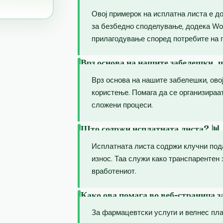
Овој примерок на исплатна листа е д
за безбедно споделување, додека Wo
прилагодување според потребите на 
Врз основа на нашите забелешки, ш
Врз основа на нашите забелешки, овој
користење. Помага да се организираа
сложени процеси.
Што содржи исплатната листа? 📊
Исплатната листа содржи клучни пода
износ. Таа служи како транспарентен 
вработениот.
Како ова помага во веб-страница з
За фармацевтски услуги и велнес пл