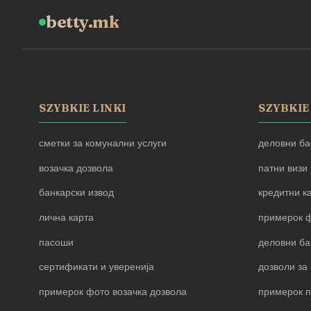
betty.mk
SZYBKIE LINKI
SZYBKIE
сметки за комунални услуги
деловни ба
возачка дозвола
патни визи
банкарски извод
кредитни к
лична карта
примерок ф
пасоши
деловни ба
сертификати и уверенија
дозволи за 
примерок фото возачка дозвола
примерок 