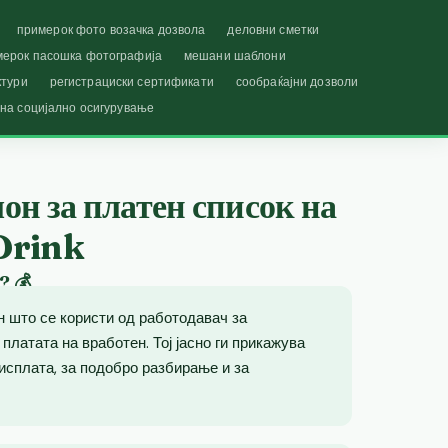
примерок фото возачка дозвола
деловни сметки
мерок пасошка фотографија
мешани шаблони
ктури
регистрациски сертификати
сообраќајни дозволи
 на социјално осигурување
н за платен список на
Drink
? 💰
 што се користи од работодавач за
латата на вработен. Тој јасно ги прикажува
исплата, за подобро разбирање и за