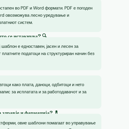
остапен во PDF и Word формати. PDF е погоден
rd овозможува лесно уредување и
платниот систем.
то се истакнува? 🔍
 шаблон е едноставен, јасен и лесен за
т платните податоци на структуриран начин без
тоци како плата, даноци, одбитоци и нето
запис за исплатата и за работодавачот и за
а здравје и фармација? 💊
атформи, овие шаблони помагаат во управување