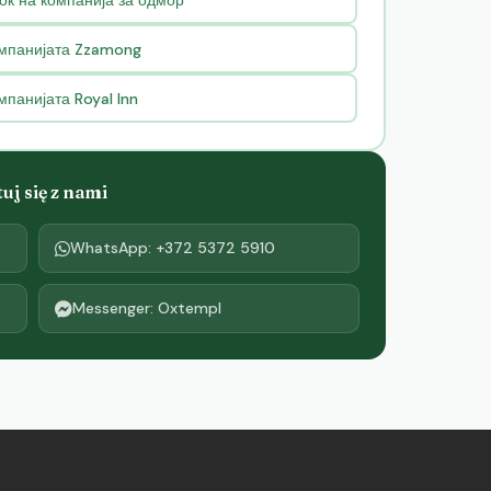
омпанијата Zzamong
панијата Royal Inn
j się z nami
WhatsApp: +372 5372 5910
Messenger: Oxtempl