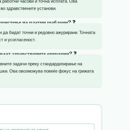
а работни часови и точна исплата. Ова
 во здравствените установи.
користење на платни шаблони? ❓
 да бидат точни и редовно ажурирани. Точната
т и усогласеност.
ваат здравствените операции? ❓
ивните задачи преку стандардизирање на
шки. Ова овозможува повеќе фокус на грижата
ок на компанија за одмор