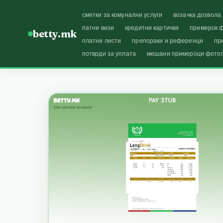
сметки за комунални услуги
возачка дозвола
патни визи
кредитни картички
примерок ф
betty.mk
платни листи
препораки и референци
пр
потврди за уплата
мешани примероци фото