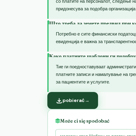
со платите на персоналот, следење н
придонесува за подобра организација
Што треба да земете предвид при 
Потребно е сите финансиски податоци
евиденција е важна за транспарентнос
Како платните шаблони ги подобру
Тие ги поедноставуваат администрат
платните записи и намалување на гре
за пациентите и услугите.
pobierać
→
Może ci się spodobać
модерен стил Шаблон за платен спис