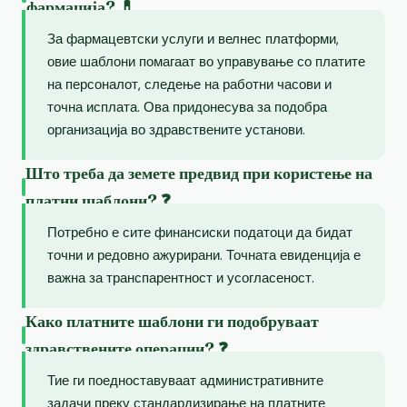
фармација? 💊
За фармацевтски услуги и велнес платформи,
овие шаблони помагаат во управување со платите
на персоналот, следење на работни часови и
точна исплата. Ова придонесува за подобра
организација во здравствените установи.
Што треба да земете предвид при користење на
платни шаблони? ❓
Потребно е сите финансиски податоци да бидат
точни и редовно ажурирани. Точната евиденција е
важна за транспарентност и усогласеност.
Како платните шаблони ги подобруваат
здравствените операции? ❓
Тие ги поедноставуваат административните
задачи преку стандардизирање на платните