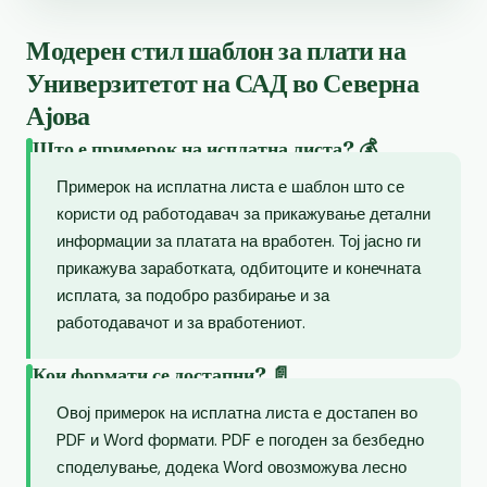
Модерен стил шаблон за плати на
Универзитетот на САД во Северна
Ајова
Што е примерок на исплатна листа? 💰
Примерок на исплатна листа е шаблон што се
користи од работодавач за прикажување детални
информации за платата на вработен. Тој јасно ги
прикажува заработката, одбитоците и конечната
исплата, за подобро разбирање и за
работодавачот и за вработениот.
Кои формати се достапни? 📄
Овој примерок на исплатна листа е достапен во
PDF и Word формати. PDF е погоден за безбедно
споделување, додека Word овозможува лесно