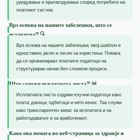
уредување и прилагодување според потребите на
платниот систем.
Врз основа на нашите забелешки, што се
истакнува? 🔍
Врз основа на нашите забелешки, овој шаблон е
едноставен, јасен и лесен за користење. Помага
да се организираат платните податоци на
структуриран начин без сложени процеси.
Што содржи исплатната листа? 📊
Исплатната листа содржи клучни податоци како
плата, даноци, одбитоци и нето износ. Таа служи
како транспарентен запис за исплатата и за
работодавачот и за вработениот.
Како ова помага во веб-страница за здравје и