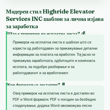
Модерен стил Highride Elevator
Services INC шаблон за лична изјава
за заработка
Што е примерок на исплатна листа? 💰
Примерок на исплатна листа е шаблон што се
користи од работодавач за прикажување детални
информации за платата на вработен. Тој јасно ги
прикажува заработката, одбитоците и конечната
исплата, за подобро разбирање и за
работодавачот и за вработениот.
Кои формати се достапни? 📄
Овој примерок на исплатна листа е достапен во
PDF и Word формати. PDF е погоден за безбедно
споделување, додека Word овозможува лесно