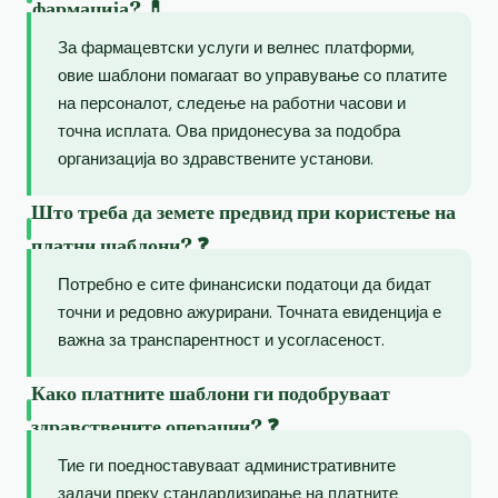
фармација? 💊
За фармацевтски услуги и велнес платформи,
овие шаблони помагаат во управување со платите
на персоналот, следење на работни часови и
точна исплата. Ова придонесува за подобра
организација во здравствените установи.
Што треба да земете предвид при користење на
платни шаблони? ❓
Потребно е сите финансиски податоци да бидат
точни и редовно ажурирани. Точната евиденција е
важна за транспарентност и усогласеност.
Како платните шаблони ги подобруваат
здравствените операции? ❓
Тие ги поедноставуваат административните
задачи преку стандардизирање на платните