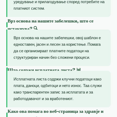
уредување и прилагодување според потребите на
платниот систем.
Врз основа на нашите забелешки, што се
истакнува? 🔍
Врз основа на нашите забелешки, овој шаблон е
едноставен, јасен и лесен за користење. Помага
да се организираат платните податоци на
структуриран начин без сложени процеси.
Што содржи исплатната листа? 📊
Исплатната листа содржи клучни податоци како
плата, даноци, одбитоци и нето износ. Таа служи
како транспарентен запис за исплатата и за
работодавачот и за вработениот.
Како ова помага во веб-страница за здравје и