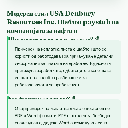
Модерен стил USA Denbury
Resources Inc. Шаблон paystub на
компанијата за нафта и
Што е примерок на исплатна листа? 💰
Примерок на исплатна листа е шаблон што се
користи од работодавач за прикажување детални
информации за платата на вработен. Тој јасно ги
прикажува заработката, одбитоците и конечната
исплата, за подобро разбирање и за
работодавачот и за вработениот.
Кои формати се достапни? 📄
Овој примерок на исплатна листа е достапен во
PDF и Word формати. PDF е погоден за безбедно
споделување, додека Word овозможува лесно