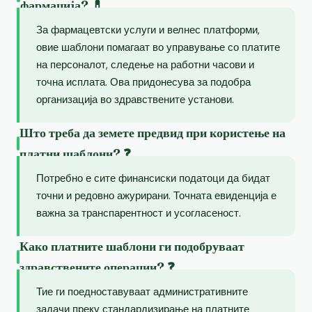
фармација? 💊
За фармацевтски услуги и велнес платформи,
овие шаблони помагаат во управување со платите
на персоналот, следење на работни часови и
точна исплата. Ова придонесува за подобра
организација во здравствените установи.
Што треба да земете предвид при користење на
платни шаблони? ❓
Потребно е сите финансиски податоци да бидат
точни и редовно ажурирани. Точната евиденција е
важна за транспарентност и усогласеност.
Како платните шаблони ги подобруваат
здравствените операции? ❓
Тие ги поедноставуваат административните
задачи преку стандардизирање на платните