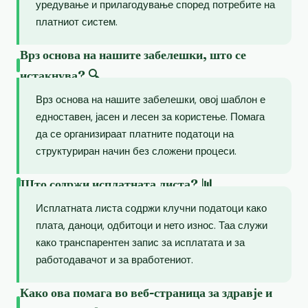
уредување и прилагодување според потребите на
платниот систем.
Врз основа на нашите забелешки, што се
истакнува? 🔍
Врз основа на нашите забелешки, овој шаблон е
едноставен, јасен и лесен за користење. Помага
да се организираат платните податоци на
структуриран начин без сложени процеси.
Што содржи исплатната листа? 📊
Исплатната листа содржи клучни податоци како
плата, даноци, одбитоци и нето износ. Таа служи
како транспарентен запис за исплатата и за
работодавачот и за вработениот.
Како ова помага во веб-страница за здравје и