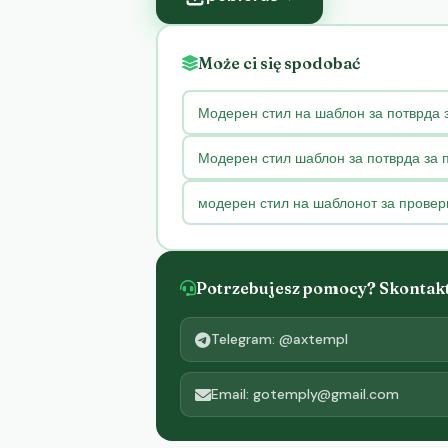
Może ci się spodobać
Модерен стил на шаблон за потврда 
Модерен стил шаблон за потврда за 
модерен стил на шаблонот за провер
Potrzebujesz pomocy? Skontaktu
Telegram: @axtempl
Email: gotemply@gmail.com