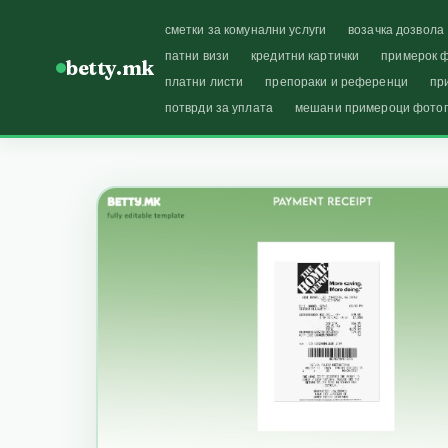
сметки за комунални услуги
возачка дозвола
патни визи
кредитни картички
примерок ф
betty.mk
платни листи
препораки и референци
пр
потврди за уплата
мешани примероци фото