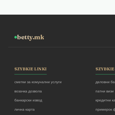
betty.mk
SZYBKIE LINKI
SZYBKIE
сметки за комунални услуги
деловни ба
возачка дозвола
патни визи
банкарски извод
кредитни к
лична карта
примерок ф