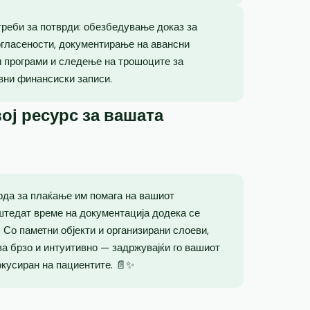
реби за потврди: обезбедување доказ за
огласености, документирање на авансни
и програми и следење на трошоците за
вни финансиски записи.
ој ресурс за вашата
рда за плаќање им помага на вашиот
штедат време на документација додека се
 Со паметни објекти и организирани слоеви,
а брзо и интуитивно — задржувајќи го вашиот
окусиран на пациентите. 📄✨