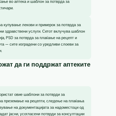
ќање во аптека и шаблон за потврда за
ктичари.
 за купување лекови и примерок за потврда за
ни здравствени услуги. Сетот вклучува шаблон
ја, PSD за потврда за плаќање на рецепт и
уга — сите изградени со уредливи слоеви за
и.
жат да ги поддржат аптеките
користат овие шаблони за потврди за
а преземање на рецепти, следење на плаќања
вување на документацијата за надоместоци од
адат јасни, усогласени потврди за консултации