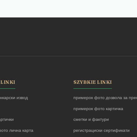
 LINKI
SZYBKIE LINKI
нкарски извод
примерок фото дозвола за прес
примерок фото картичка
артички
сметки и фактури
ото лична карта
регистрациски сертификати