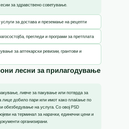
сесии за здравствено советување.
 услуги за достава и преземање на рецепти
госостојба, прегледи и програми за претплата
ување за аптекарски ревизии, грантови и
лони лесни за прилагодување
пакување, ливче за пакување или потврда за
ка лице добило пари или имот како плаќање по
ли обезбедување на услуга. Со овој PSD
ојеви на терминал за нарачки, единечни цени и
документи организирани.