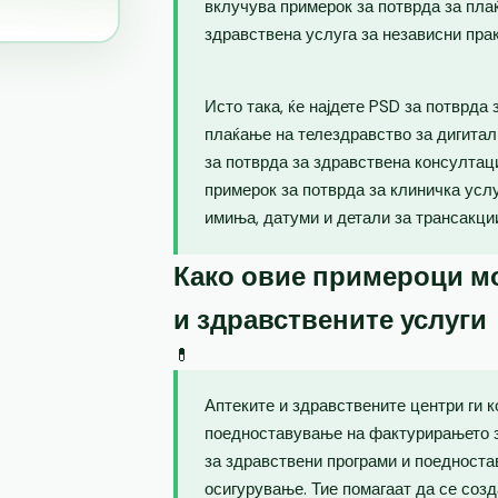
вклучува примерок за потврда за пла
здравствена услуга за независни пра
Исто така, ќе најдете PSD за потврда
плаќање на телездравство за дигитал
за потврда за здравствена консултаци
примерок за потврда за клиничка усл
имиња, датуми и детали за трансакци
Како овие примероци мо
и здравствените услуги
💊
Аптеките и здравствените центри ги 
поедноставување на фактурирањето з
за здравствени програми и поедноста
осигурување. Тие помагаат да се созд