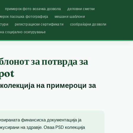
примерок фото возачка дозвола
деловни сметки
мерок пасошка фотографија
мешани шаблони
ктури
регистрациски сертификати
сообраќајни дозволи
 на социјално осигурување
блонот за потврда за
pot
 колекција на примероци за
изираната финансиска документација ја
кусирани на здравје. Оваа PSD колекција