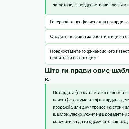
за лекови, телездравствени посети и 
Генерирајте професионални потврди за
Следете плаќања за работилници за бла
Поедноставете го финансиското извест
подготовка на даноци ✅
Што ги прави овие шаб
📝
Потврдата (позната и како список за 
клиент) е документ кој потврдува де
продажба или друг пренос на стоки и
шаблон, лесно можете да додадете бр
количини за да ги одржувате вашите 