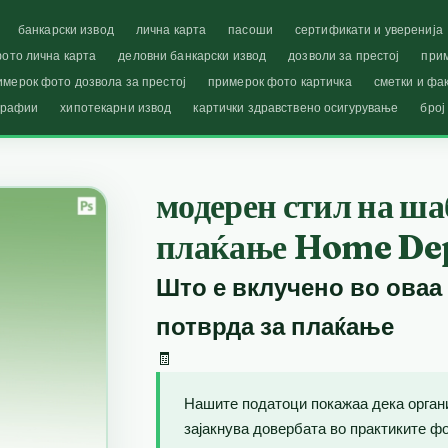
банкарски извод
лична карта
пасоши
сертификати и уверенија
ото лична карта
деловни банкарски извод
дозволи за престој
при
имерок фото дозвола за престој
примерок фото картичка
сметки и фа
графии
хипотекарни извод
картички здравствено осигурување
број
модерен стил на ша
плаќање Home De
Што е вклучено во оваа
потврда за плаќање
🧾
Нашите податоци покажаа дека орган
зајакнува довербата во практиките фо