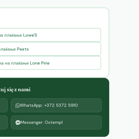
за плаќање Lowe'S
плаќање Peets
ка на плаќање Lone Pine
j się z nami
WhatsApp: +372 5372 5910
Messenger: Oxtempl