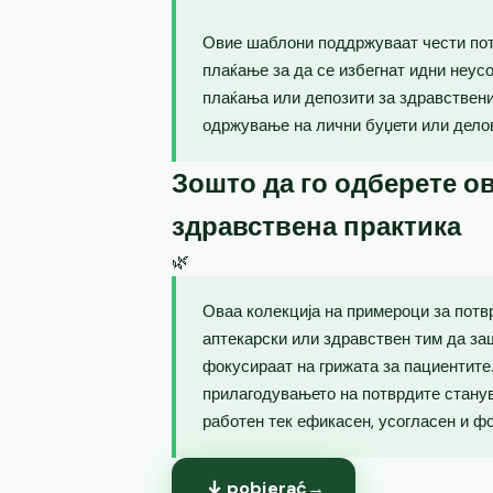
Овие шаблони поддржуваат чести пот
плаќање за да се избегнат идни неус
плаќања или депозити за здравствен
одржување на лични буџети или дело
Зошто да го одберете ов
здравствена практика
🌿
Оваа колекција на примероци за потв
аптекарски или здравствен тим да за
фокусираат на грижата за пациентите.
прилагодувањето на потврдите станув
работен тек ефикасен, усогласен и ф
pobierać
→