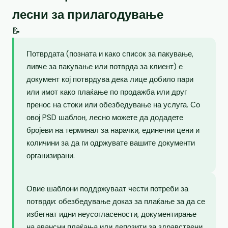
лесни за прилагодување
📝
Потврдата (позната и како список за пакување,
ливче за пакување или потврда за клиент) е
документ кој потврдува дека лице добило пари
или имот како плаќање по продажба или друг
пренос на стоки или обезбедување на услуга. Со
овој PSD шаблон, лесно можете да додадете
бројеви на терминал за нарачки, единечни цени и
количини за да ги одржувате вашите документи
организирани.
Овие шаблони поддржуваат чести потреби за
потврди: обезбедување доказ за плаќање за да се
избегнат идни неусогласености, документирање
на авансни плаќања или депозити за здравствени