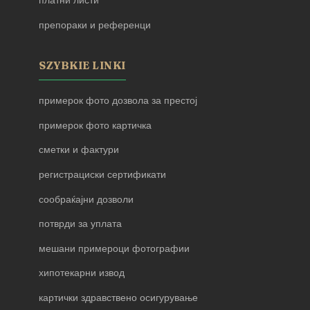
платни листи
препораки и референци
SZYBKIE LINKI
примерок фото дозвола за престој
примерок фото картичка
сметки и фактури
регистрациски сертификати
сообраќајни дозволи
потврди за уплата
мешани примероци фотографии
хипотекарни извод
картички здравствено осигурување