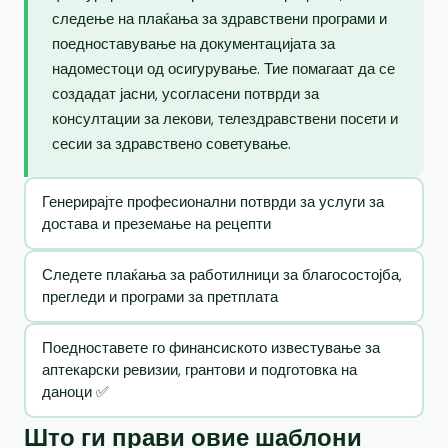
следење на плаќања за здравствени програми и
поедноставување на документацијата за
надоместоци од осигурување. Тие помагаат да се
создадат јасни, усогласени потврди за
консултации за лекови, телездравствени посети и
сесии за здравствено советување.
Генерирајте професионални потврди за услуги за
достава и преземање на рецепти
Следете плаќања за работилници за благосостојба,
прегледи и програми за претплата
Поедноставете го финансиското известување за
аптекарски ревизии, грантови и подготовка на
даноци ✅
Што ги прави овие шаблони