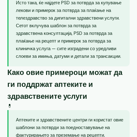
Исто така, ќе најдете PSD за потврда за купување
лекови и примерок за потврда за плаќање на
телездравство за дигитални здравствени услуги.
Сетот вклучува шаблон за потврда за
здравствена консултација, PSD за потврда за
плаќање на рецепт и примерок за потврда за
клиничка услуга — сите изградени со уредливи
слоеви за имиња, датуми и детали за трансакции.
Како овие примероци можат да
ги поддржат аптеките и
здравствените услуги
💊
Аптеките и здравствените центри ги користат овие
шаблони за потврди за поедноставување на
фактурирањето за преземање на рецепти,