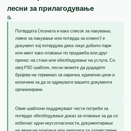
лесни за прилагодување
📝
Потврдата (позната и како список за пакување,
ливче за пакување или потврда за клиент) е
документ кој потврдува дека лице добило пари
или имот како плаќање по продажба или друг
пренос на стоки или обезбедување на услуга. Со
овој PSD шаблон, лесно можете да додадете
бројеви на терминал за нарачки, единечни цени и
количини за да ги одржувате вашите документи
организирани.
Овие шаблони поддржуваат чести потреби за
потврди: обезбедување доказ за плаќање за да се
избегнат идни неусогласености, документирање
на авансни плаќања или депозити за здравствени