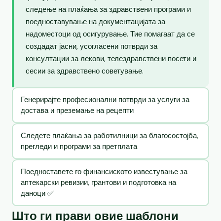
следење на плаќања за здравствени програми и
поедноставување на документацијата за
надоместоци од осигурување. Тие помагаат да се
создадат јасни, усогласени потврди за
консултации за лекови, телездравствени посети и
сесии за здравствено советување.
Генерирајте професионални потврди за услуги за
достава и преземање на рецепти
Следете плаќања за работилници за благосостојба,
прегледи и програми за претплата
Поедноставете го финансиското известување за
аптекарски ревизии, грантови и подготовка на
даноци ✅
Што ги прави овие шаблони