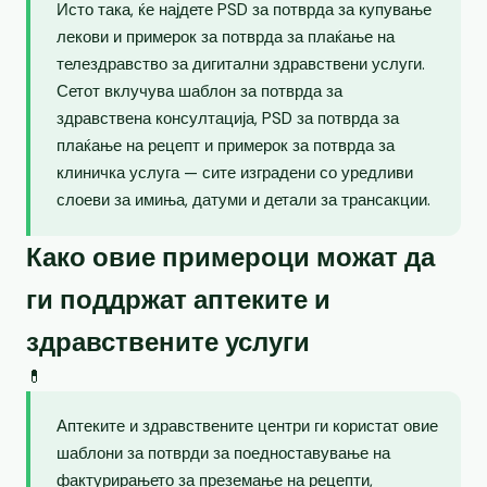
Исто така, ќе најдете PSD за потврда за купување
лекови и примерок за потврда за плаќање на
телездравство за дигитални здравствени услуги.
Сетот вклучува шаблон за потврда за
здравствена консултација, PSD за потврда за
плаќање на рецепт и примерок за потврда за
клиничка услуга — сите изградени со уредливи
слоеви за имиња, датуми и детали за трансакции.
Како овие примероци можат да
ги поддржат аптеките и
здравствените услуги
💊
Аптеките и здравствените центри ги користат овие
шаблони за потврди за поедноставување на
фактурирањето за преземање на рецепти,