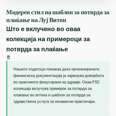
Модерен стил на шаблон за потврда за
плаќање на Луј Витон
Што е вклучено во оваа
колекција на примероци за
потврда за плаќање
🧾
Нашите податоци покажаа дека организираната
финансиска документација ја зајакнува довербата
во практиките фокусирани на здравје. Оваа PSD
колекција вклучува примерок за потврда за
плаќање во аптека и шаблон за потврда за
здравствена услуга за независни практичари.