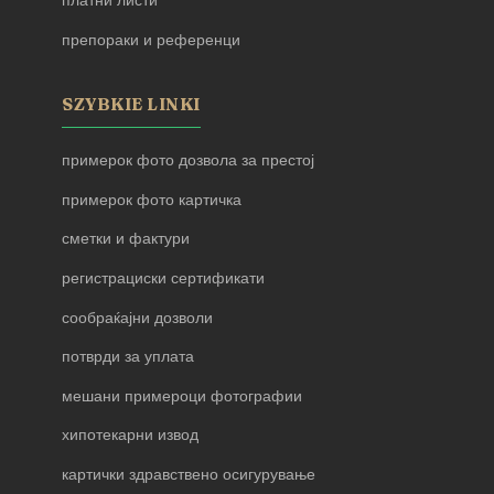
платни листи
препораки и референци
SZYBKIE LINKI
примерок фото дозвола за престој
примерок фото картичка
сметки и фактури
регистрациски сертификати
сообраќајни дозволи
потврди за уплата
мешани примероци фотографии
хипотекарни извод
картички здравствено осигурување