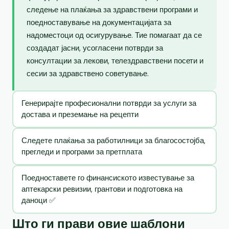
следење на плаќања за здравствени програми и
поедноставување на документацијата за
надоместоци од осигурување. Тие помагаат да се
создадат јасни, усогласени потврди за
консултации за лекови, телездравствени посети и
сесии за здравствено советување.
Генерирајте професионални потврди за услуги за
достава и преземање на рецепти
Следете плаќања за работилници за благосостојба,
прегледи и програми за претплата
Поедноставете го финансиското известување за
аптекарски ревизии, грантови и подготовка на
даноци ✅
Што ги прави овие шаблони