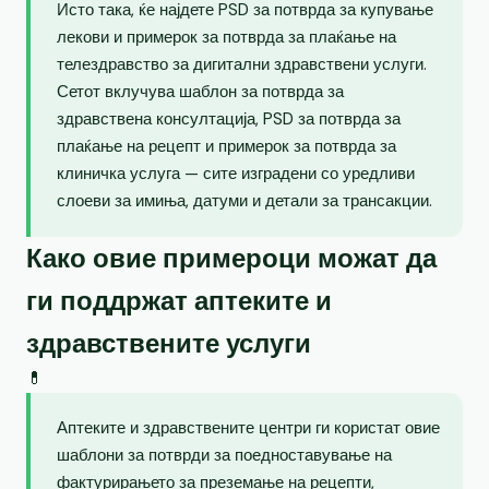
Исто така, ќе најдете PSD за потврда за купување
лекови и примерок за потврда за плаќање на
телездравство за дигитални здравствени услуги.
Сетот вклучува шаблон за потврда за
здравствена консултација, PSD за потврда за
плаќање на рецепт и примерок за потврда за
клиничка услуга — сите изградени со уредливи
слоеви за имиња, датуми и детали за трансакции.
Како овие примероци можат да
ги поддржат аптеките и
здравствените услуги
💊
Аптеките и здравствените центри ги користат овие
шаблони за потврди за поедноставување на
фактурирањето за преземање на рецепти,