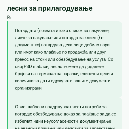
лесни за прилагодување
📝
Потврдата (позната и како список за пакување,
ливче за пакување или потврда за клиент) е
документ кој потврдува дека лице добило пари
или имот како плаќање по продажба или друг
пренос на стоки или обезбедување на услуга. Со
овој PSD шаблон, лесно можете да додадете
бројеви на терминал за нарачки, единечни цени и
количини за да ги одржувате вашите документи
организирани.
Овие шаблони поддржуваат чести потреби за
потврди: обезбедување доказ за плаќање за да се
избегнат идни неусогласености, документирање
на авансни плаќања или депозити за здравствени