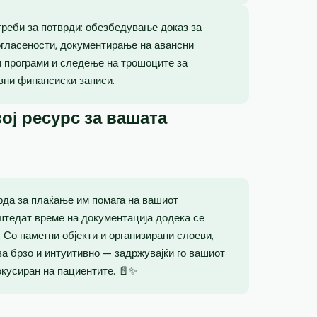
реби за потврди: обезбедување доказ за
огласености, документирање на авансни
и програми и следење на трошоците за
вни финансиски записи.
ој ресурс за вашата
рда за плаќање им помага на вашиот
штедат време на документација додека се
 Со паметни објекти и организирани слоеви,
а брзо и интуитивно — задржувајќи го вашиот
окусиран на пациентите. 📄✨