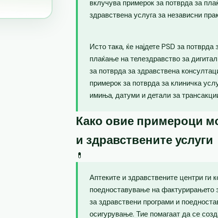
вклучува примерок за потврда за пла
здравствена услуга за независни пра
Исто така, ќе најдете PSD за потврда
плаќање на телездравство за дигитал
за потврда за здравствена консултаци
примерок за потврда за клиничка усл
имиња, датуми и детали за трансакци
Како овие примероци мо
и здравствените услуги
💊
Аптеките и здравствените центри ги 
поедноставување на фактурирањето з
за здравствени програми и поедноста
осигурување. Тие помагаат да се созд