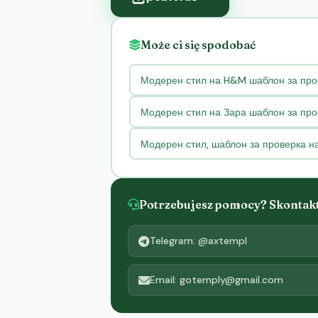
Może ci się spodobać
Модерен стил на H&M шаблон за про
Модерен стил на Зара шаблон за про
Модерен стил, шаблон за проверка н
Potrzebujesz pomocy? Skontaktu
Telegram: @axtempl
Email: gotemply@gmail.com