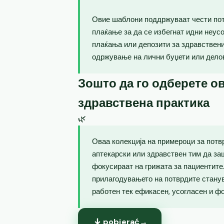
Овие шаблони поддржуваат чести пот
плаќање за да се избегнат идни неус
плаќања или депозити за здравствен
одржување на лични буџети или дело
Зошто да го одберете ов
здравствена практика
🌿
Оваа колекција на примероци за потв
аптекарски или здравствен тим да за
фокусираат на грижата за пациентите.
прилагодувањето на потврдите станув
работен тек ефикасен, усогласен и ф
pobierać
→