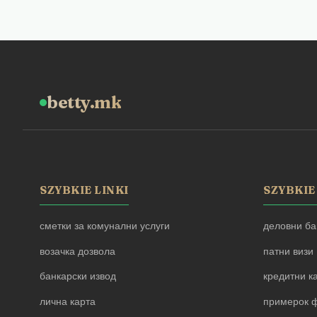
betty.mk
SZYBKIE LINKI
SZYBKIE
сметки за комунални услуги
деловни ба
возачка дозвола
патни визи
банкарски извод
кредитни к
лична карта
примерок ф