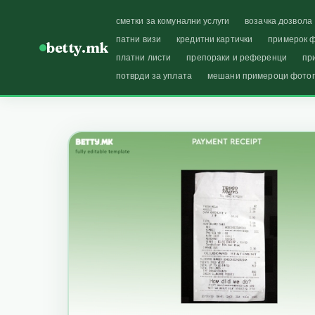
сметки за комунални услуги
возачка дозвола
патни визи
кредитни картички
примерок ф
betty.mk
платни листи
препораки и референци
пр
потврди за уплата
мешани примероци фото