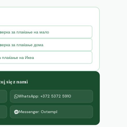
верка за плаќање на мало
верка за плаќање дома
а плаќање на Икеа
j się z nami
WhatsApp: +372 5372 5910
Messenger: Oxtempl