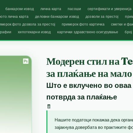
банкарски извод
лична карта
пасоши
сертификати и уверенија
ото лична карта
деловни банкарски извод
дозволи за престој
при
имерок фото дозвола за престој
примерок фото картичка
сметки и фа
графии
хипотекарни извод
картички здравствено осигурување
број
Модерен стил на Te
за плаќање на мало
Што е вклучено во оваа
потврда за плаќање
🧾
Нашите податоци покажаа дека орган
зајакнува довербата во практиките фо