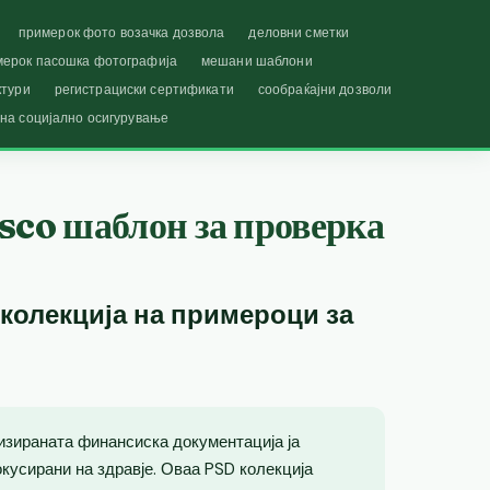
примерок фото возачка дозвола
деловни сметки
мерок пасошка фотографија
мешани шаблони
ктури
регистрациски сертификати
сообраќајни дозволи
 на социјално осигурување
sco шаблон за проверка
 колекција на примероци за
изираната финансиска документација ја
кусирани на здравје. Оваа PSD колекција