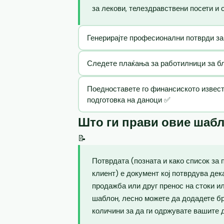
за лекови, телездравствени посети и 
Генерирајте професионални потврди за
Следете плаќања за работилници за бла
Поедноставете го финансиското извест
подготовка на даноци ✅
Што ги прави овие шаб
📝
Потврдата (позната и како список за 
клиент) е документ кој потврдува де
продажба или друг пренос на стоки и
шаблон, лесно можете да додадете бр
количини за да ги одржувате вашите 