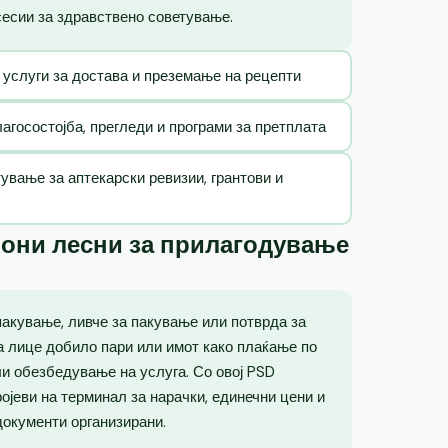
сесии за здравствено советување.
 услуги за достава и преземање на рецепти
госостојба, прегледи и програми за претплата
ување за аптекарски ревизии, грантови и
лони лесни за прилагодување
пакување, ливче за пакување или потврда за
ка лице добило пари или имот како плаќање по
ли обезбедување на услуга. Со овој PSD
ојеви на терминал за нарачки, единечни цени и
документи организирани.