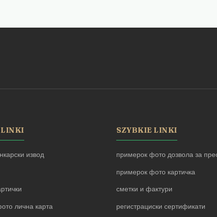
 LINKI
SZYBKIE LINKI
нкарски извод
примерок фото дозвола за прес
примерок фото картичка
артички
сметки и фактури
ото лична карта
регистрациски сертификати