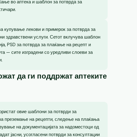
ќање во аптека и шаблон за потврда за
ктичари.
 за купување лекови и примерок за потврда за
ни здравствени услуги. Сетот вклучува шаблон
ја, PSD за потврда за плаќање на рецепт и
уга — сите изградени со уредливи слоеви за
и.
жат да ги поддржат аптеките
користат овие шаблони за потврди за
а преземање на рецепти, следење на плаќања
вување на документацијата за надоместоци од
адат јасни, усогласени потврди за консултации