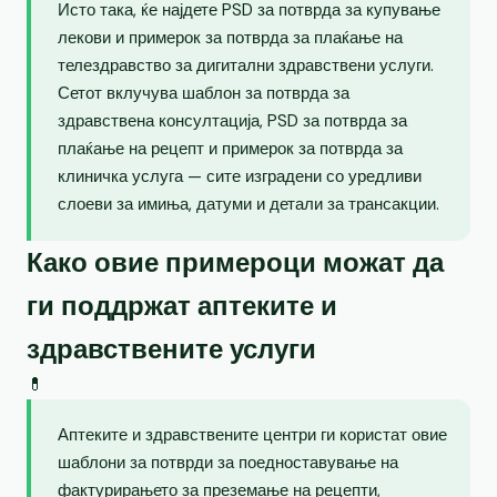
Исто така, ќе најдете PSD за потврда за купување
лекови и примерок за потврда за плаќање на
телездравство за дигитални здравствени услуги.
Сетот вклучува шаблон за потврда за
здравствена консултација, PSD за потврда за
плаќање на рецепт и примерок за потврда за
клиничка услуга — сите изградени со уредливи
слоеви за имиња, датуми и детали за трансакции.
Како овие примероци можат да
ги поддржат аптеките и
здравствените услуги
💊
Аптеките и здравствените центри ги користат овие
шаблони за потврди за поедноставување на
фактурирањето за преземање на рецепти,