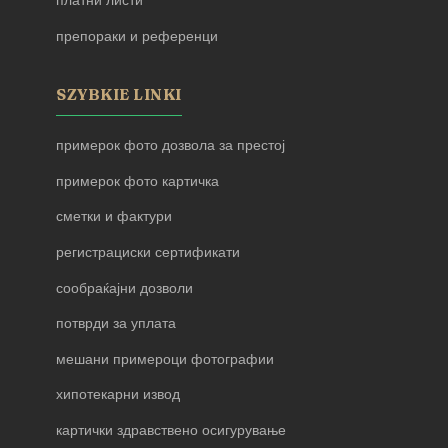
платни листи
препораки и референци
SZYBKIE LINKI
примерок фото дозвола за престој
примерок фото картичка
сметки и фактури
регистрациски сертификати
сообраќајни дозволи
потврди за уплата
мешани примероци фотографии
хипотекарни извод
картички здравствено осигурување