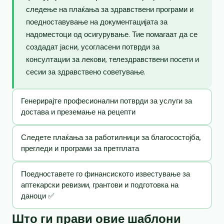
следење на плаќања за здравствени програми и
поедноставување на документацијата за
надоместоци од осигурување. Тие помагаат да се
создадат јасни, усогласени потврди за
консултации за лекови, телездравствени посети и
сесии за здравствено советување.
Генерирајте професионални потврди за услуги за
достава и преземање на рецепти
Следете плаќања за работилници за благосостојба,
прегледи и програми за претплата
Поедноставете го финансиското известување за
аптекарски ревизии, грантови и подготовка на
даноци ✅
Што ги прави овие шаблони