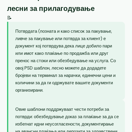
лесни за прилагодување
📝
Потврдата (позната и како список за пакување,
ливче за пакување или потврда за клиент) е
документ кој потврдува дека лице добило пари
или имот како плаќање по продажба или друг
пренос на стоки или обезбедување на услуга. Со
овој PSD шаблон, лесно можете да додадете
бројеви на терминал за нарачки, единечни цени и
количини за да ги одржувате вашите документи
организирани.
Овие шаблони поддржуваат чести потреби за
потврди: обезбедување доказ за плаќање за да се
избегнат идни неусогласености, документирање
на авансни плаќања или депозити за здравствени