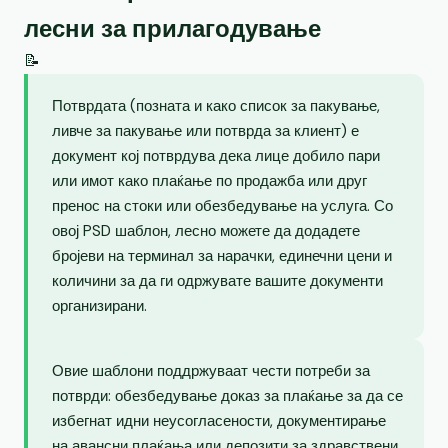
лесни за прилагодување
📝
Потврдата (позната и како список за пакување,
ливче за пакување или потврда за клиент) е
документ кој потврдува дека лице добило пари
или имот како плаќање по продажба или друг
пренос на стоки или обезбедување на услуга. Со
овој PSD шаблон, лесно можете да додадете
бројеви на терминал за нарачки, единечни цени и
количини за да ги одржувате вашите документи
организирани.
Овие шаблони поддржуваат чести потреби за
потврди: обезбедување доказ за плаќање за да се
избегнат идни неусогласености, документирање
на авансни плаќања или депозити за здравствени