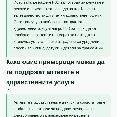
Исто така, ќе најдете PSD за потврда за купување
лекови и примерок за потврда за плаќање на
телездравство за дигитални здравствени услуги.
Сетот вклучува шаблон за потврда за
здравствена консултација, PSD за потврда за
плаќање на рецепт и примерок за потврда за
клиничка услуга — сите изградени со уредливи
слоеви за имиња, датуми и детали за трансакции.
Како овие примероци можат да
ги поддржат аптеките и
здравствените услуги
💊
Аптеките и здравствените центри ги користат овие
шаблони за потврди за поедноставување на
фактурирањето за преземање на рецепти,