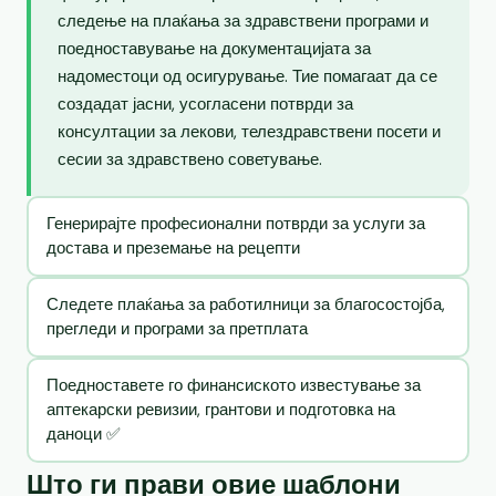
следење на плаќања за здравствени програми и
поедноставување на документацијата за
надоместоци од осигурување. Тие помагаат да се
создадат јасни, усогласени потврди за
консултации за лекови, телездравствени посети и
сесии за здравствено советување.
Генерирајте професионални потврди за услуги за
достава и преземање на рецепти
Следете плаќања за работилници за благосостојба,
прегледи и програми за претплата
Поедноставете го финансиското известување за
аптекарски ревизии, грантови и подготовка на
даноци ✅
Што ги прави овие шаблони