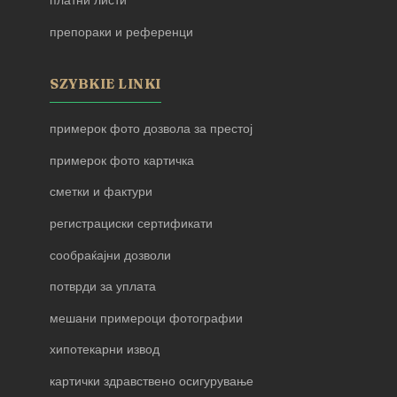
платни листи
препораки и референци
SZYBKIE LINKI
примерок фото дозвола за престој
примерок фото картичка
сметки и фактури
регистрациски сертификати
сообраќајни дозволи
потврди за уплата
мешани примероци фотографии
хипотекарни извод
картички здравствено осигурување