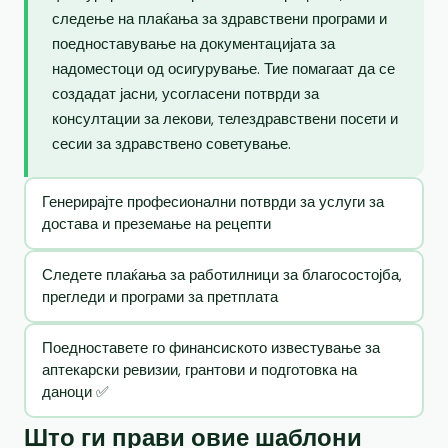
следење на плаќања за здравствени програми и
поедноставување на документацијата за
надоместоци од осигурување. Тие помагаат да се
создадат јасни, усогласени потврди за
консултации за лекови, телездравствени посети и
сесии за здравствено советување.
Генерирајте професионални потврди за услуги за
достава и преземање на рецепти
Следете плаќања за работилници за благосостојба,
прегледи и програми за претплата
Поедноставете го финансиското известување за
аптекарски ревизии, грантови и подготовка на
даноци ✅
Што ги прави овие шаблони