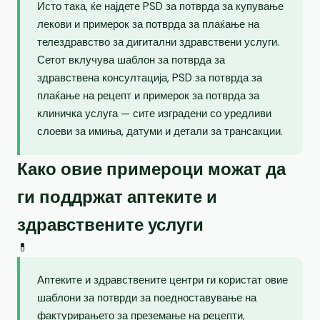
Исто така, ќе најдете PSD за потврда за купување
лекови и примерок за потврда за плаќање на
телездравство за дигитални здравствени услуги.
Сетот вклучува шаблон за потврда за
здравствена консултација, PSD за потврда за
плаќање на рецепт и примерок за потврда за
клиничка услуга — сите изградени со уредливи
слоеви за имиња, датуми и детали за трансакции.
Како овие примероци можат да
ги поддржат аптеките и
здравствените услуги
💊
Аптеките и здравствените центри ги користат овие
шаблони за потврди за поедноставување на
фактурирањето за преземање на рецепти,