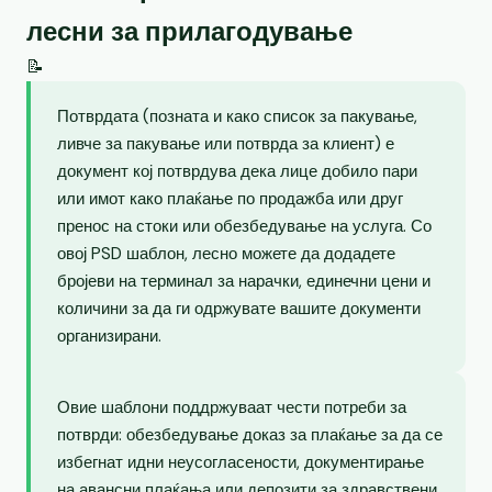
лесни за прилагодување
📝
Потврдата (позната и како список за пакување,
ливче за пакување или потврда за клиент) е
документ кој потврдува дека лице добило пари
или имот како плаќање по продажба или друг
пренос на стоки или обезбедување на услуга. Со
овој PSD шаблон, лесно можете да додадете
бројеви на терминал за нарачки, единечни цени и
количини за да ги одржувате вашите документи
организирани.
Овие шаблони поддржуваат чести потреби за
потврди: обезбедување доказ за плаќање за да се
избегнат идни неусогласености, документирање
на авансни плаќања или депозити за здравствени