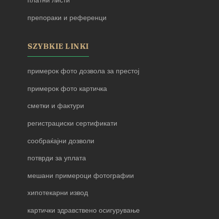
платни листи
препораки и референци
SZYBKIE LINKI
примерок фото дозвола за престој
примерок фото картичка
сметки и фактури
регистрациски сертификати
сообраќајни дозволи
потврди за уплата
мешани примероци фотографии
хипотекарни извод
картички здравствено осигурување