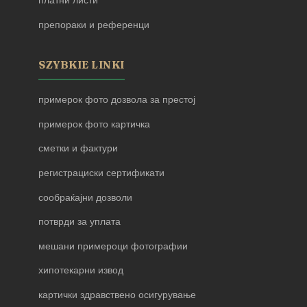
платни листи
препораки и референци
SZYBKIE LINKI
примерок фото дозвола за престој
примерок фото картичка
сметки и фактури
регистрациски сертификати
сообраќајни дозволи
потврди за уплата
мешани примероци фотографии
хипотекарни извод
картички здравствено осигурување