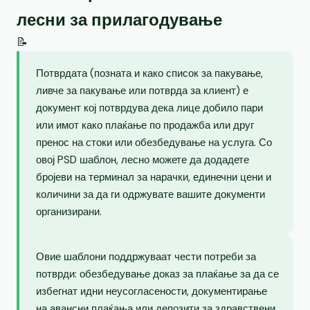
лесни за прилагодување
📝
Потврдата (позната и како список за пакување,
ливче за пакување или потврда за клиент) е
документ кој потврдува дека лице добило пари
или имот како плаќање по продажба или друг
пренос на стоки или обезбедување на услуга. Со
овој PSD шаблон, лесно можете да додадете
бројеви на терминал за нарачки, единечни цени и
количини за да ги одржувате вашите документи
организирани.
Овие шаблони поддржуваат чести потреби за
потврди: обезбедување доказ за плаќање за да се
избегнат идни неусогласености, документирање
на авансни плаќања или депозити за здравствени