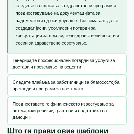
следење на плаќања за здравствени програми и
поедноставување на документацијата за
надоместоци од осигурување. Тие помагаат да се
создадат јасни, усогласени потврди за
консултации за лекови, телездравствени посети и
сесии за здравствено советување.
Генерирајте професионални потврди за услуги за
достава и преземање на рецепти
Следете плаќања за работилници за благосостојба,
прегледи и програми за претплата
Поедноставете го финансиското известување за
аптекарски ревизии, грантови и подготовка на
даноци ✅
Што ги прави овие шаблони