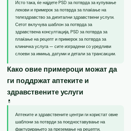
Исто така, ќе најдете PSD за потврда за купување
лекови и примерок за потврда за плаќање на
телездравство за дигитални здравствени услуги.
Сетот вклучува шаблон за потврда за
здравствена консултација, PSD за потврда за
плаќање на рецепт и примерок за потврда за
клиничка услуга — сите изградени со уредливи
слоеви за имиња, датуми и детали за трансакции.
Како овие примероци можат да
ги поддржат аптеките и
здравствените услуги
💊
Аптеките и здравствените центри ги користат овие
шаблони за потврди за поедноставување на
фактурирањето за преземање на рецепти,