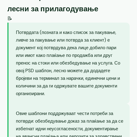
лесни за прилагодување
📝
Потврдата (позната и како список за пакување,
ливче за пакување или потврда за клиент) е
документ кој потврдува дека лице добило пари
или имот како плаќање по продажба или друг
пренос на стоки или обезбедување на услуга. Со
овој PSD шаблон, лесно можете да додадете
бројеви на терминал за нарачки, единечни цени и
количини за да ги одржувате вашите документи
организирани.
Овие шаблони поддржуваат чести потреби за
потврди: обезбедување доказ за плаќање за да се
избегнат идни неусогласености, документирање
на авансни плаќања или депозити за здравствени