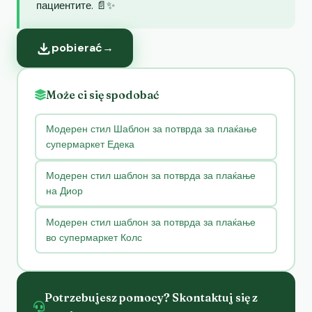
пациентите. 📄✨
pobierać
→
Może ci się spodobać
Модерен стил Шаблон за потврда за плаќање
супермаркет Едека
Модерен стил шаблон за потврда за плаќање
на Диор
Модерен стил шаблон за потврда за плаќање
во супермаркет Колс
Potrzebujesz pomocy? Skontaktuj się z