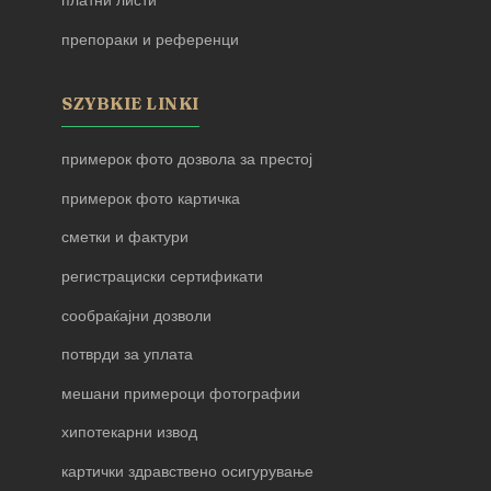
платни листи
препораки и референци
SZYBKIE LINKI
примерок фото дозвола за престој
примерок фото картичка
сметки и фактури
регистрациски сертификати
сообраќајни дозволи
потврди за уплата
мешани примероци фотографии
хипотекарни извод
картички здравствено осигурување