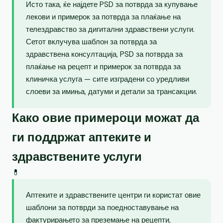
Исто така, ќе најдете PSD за потврда за купување
лекови и примерок за потврда за плаќање на
телездравство за дигитални здравствени услуги.
Сетот вклучува шаблон за потврда за
здравствена консултација, PSD за потврда за
плаќање на рецепт и примерок за потврда за
клиничка услуга — сите изградени со уредливи
слоеви за имиња, датуми и детали за трансакции.
Како овие примероци можат да
ги поддржат аптеките и
здравствените услуги
💊
Аптеките и здравствените центри ги користат овие
шаблони за потврди за поедноставување на
фактурирањето за преземање на рецепти,