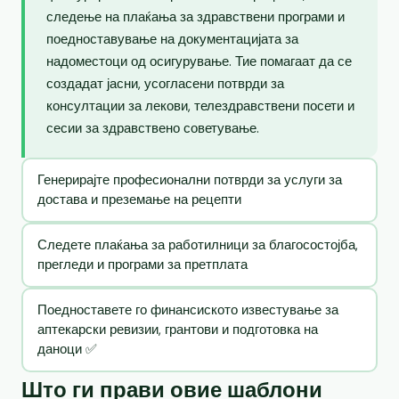
следење на плаќања за здравствени програми и
поедноставување на документацијата за
надоместоци од осигурување. Тие помагаат да се
создадат јасни, усогласени потврди за
консултации за лекови, телездравствени посети и
сесии за здравствено советување.
Генерирајте професионални потврди за услуги за
достава и преземање на рецепти
Следете плаќања за работилници за благосостојба,
прегледи и програми за претплата
Поедноставете го финансиското известување за
аптекарски ревизии, грантови и подготовка на
даноци ✅
Што ги прави овие шаблони