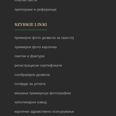
платни листи
препораки и референци
SZYBKIE LINKI
примерок фото дозвола за престој
примерок фото картичка
сметки и фактури
регистрациски сертификати
сообраќајни дозволи
потврди за уплата
мешани примероци фотографии
хипотекарни извод
картички здравствено осигурување