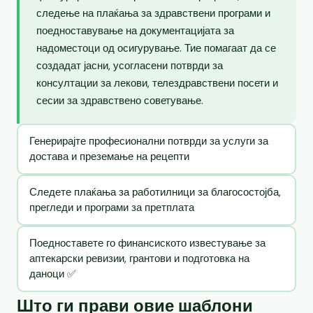
следење на плаќања за здравствени програми и
поедноставување на документацијата за
надоместоци од осигурување. Тие помагаат да се
создадат јасни, усогласени потврди за
консултации за лекови, телездравствени посети и
сесии за здравствено советување.
Генерирајте професионални потврди за услуги за
достава и преземање на рецепти
Следете плаќања за работилници за благосостојба,
прегледи и програми за претплата
Поедноставете го финансиското известување за
аптекарски ревизии, грантови и подготовка на
даноци ✅
Што ги прави овие шаблони