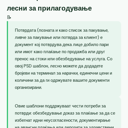
лесни за прилагодување
📝
Потврдата (позната и како список за пакување,
ливче за пакување или потврда за клиент) е
документ кој потврдува дека лице добило пари
или имот како плаќање по продажба или друг
пренос на стоки или обезбедување на услуга. Со
овој PSD шаблон, лесно можете да додадете
бројеви на терминал за нарачки, единечни цени и
количини за да ги одржувате вашите документи
организирани.
Овие шаблони поддржуваат чести потреби за
потврди: обезбедување доказ за плаќање за да се
избегнат идни неусогласености, документирање
на авансни плаќања или депозити за здравствени