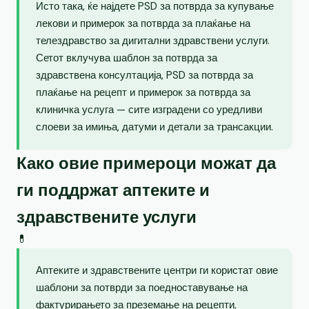
Исто така, ќе најдете PSD за потврда за купување
лекови и примерок за потврда за плаќање на
телездравство за дигитални здравствени услуги.
Сетот вклучува шаблон за потврда за
здравствена консултација, PSD за потврда за
плаќање на рецепт и примерок за потврда за
клиничка услуга — сите изградени со уредливи
слоеви за имиња, датуми и детали за трансакции.
Како овие примероци можат да
ги поддржат аптеките и
здравствените услуги
💊
Аптеките и здравствените центри ги користат овие
шаблони за потврди за поедноставување на
фактурирањето за преземање на рецепти,