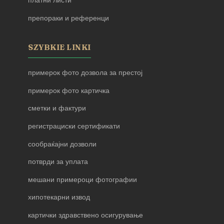
платни листи
препораки и референци
SZYBKIE LINKI
примерок фото дозвола за престој
примерок фото картичка
сметки и фактури
регистрациски сертификати
сообраќајни дозволи
потврди за уплата
мешани примероци фотографии
хипотекарни извод
картички здравствено осигурување