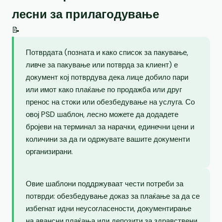
лесни за прилагодување
📝
Потврдата (позната и како список за пакување,
ливче за пакување или потврда за клиент) е
документ кој потврдува дека лице добило пари
или имот како плаќање по продажба или друг
пренос на стоки или обезбедување на услуга. Со
овој PSD шаблон, лесно можете да додадете
бројеви на терминал за нарачки, единечни цени и
количини за да ги одржувате вашите документи
организирани.
Овие шаблони поддржуваат чести потреби за
потврди: обезбедување доказ за плаќање за да се
избегнат идни неусогласености, документирање
на авансни плаќања или депозити за здравствени