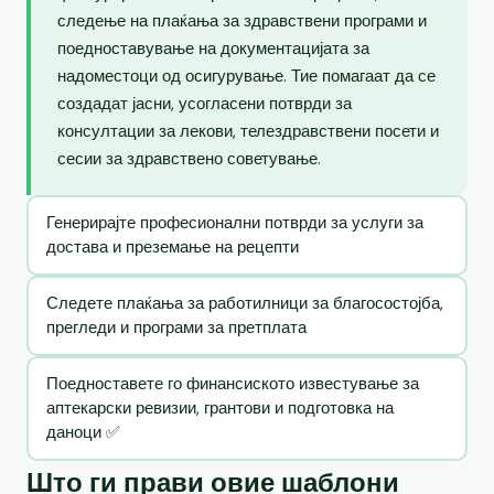
следење на плаќања за здравствени програми и
поедноставување на документацијата за
надоместоци од осигурување. Тие помагаат да се
создадат јасни, усогласени потврди за
консултации за лекови, телездравствени посети и
сесии за здравствено советување.
Генерирајте професионални потврди за услуги за
достава и преземање на рецепти
Следете плаќања за работилници за благосостојба,
прегледи и програми за претплата
Поедноставете го финансиското известување за
аптекарски ревизии, грантови и подготовка на
даноци ✅
Што ги прави овие шаблони