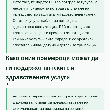
Исто така, ќе најдете PSD за потврда за купување
лекови и примерок за потврда за плаќање на
телездравство за дигитални здравствени услуги.
Сетот вклучува шаблон за потврда за
здравствена консултација, PSD за потврда за
плаќање на рецепт и примерок за потврда за
клиничка услуга — сите изградени со уредливи
слоеви за имиња, датуми и детали за трансакции.
Како овие примероци можат да
ги поддржат аптеките и
здравствените услуги
💊
Аптеките и здравствените центри ги користат овие
шаблони за потврди за поедноставување на
фактурирањето за преземање на рецепти,