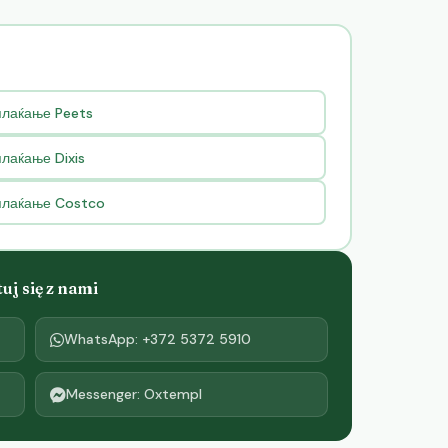
плаќање Peets
лаќање Dixis
 плаќање Costco
j się z nami
WhatsApp: +372 5372 5910
Messenger: Oxtempl