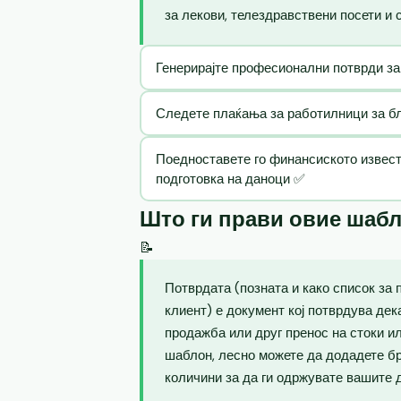
за лекови, телездравствени посети и 
Генерирајте професионални потврди за
Следете плаќања за работилници за бла
Поедноставете го финансиското извест
подготовка на даноци ✅
Што ги прави овие шаб
📝
Потврдата (позната и како список за 
клиент) е документ кој потврдува де
продажба или друг пренос на стоки и
шаблон, лесно можете да додадете бр
количини за да ги одржувате вашите 