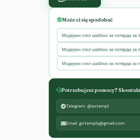
Może ci się spodobać
Модерен стил шаблон за потврда за 
Модерен стил шаблон за потврда за п
Модерен стил шаблон за потврда за
Potrzebujesz pomocy? Skontaktu
Telegram: @axtempl
Email: gotemply@gmail.com