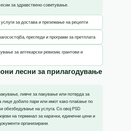
сесии за здравствено советување.
 услуги за достава и преземање на рецепти
госостојба, прегледи и програми за претплата
ување за аптекарски ревизии, грантови и
лони лесни за прилагодување
пакување, ливче за пакување или потврда за
ка лице добило пари или имот како плаќање по
ли обезбедување на услуга. Со овој PSD
ојеви на терминал за нарачки, единечни цени и
документи организирани.