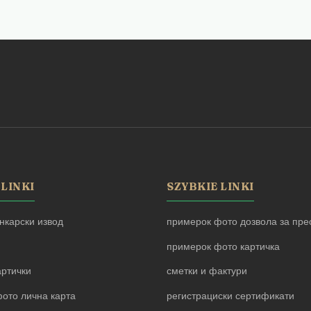
 LINKI
SZYBKIE LINKI
нкарски извод
примерок фото дозвола за прес
примерок фото картичка
артички
сметки и фактури
ото лична карта
регистрациски сертификати