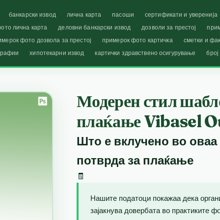
банкарски извод
лична карта
пасоши
сертификати и уверенија
ото лична карта
деловни банкарски извод
дозволи за престој
при
имерок фото дозвола за престој
примерок фото картичка
сметки и фа
графии
хипотекарни извод
картички здравствено осигурување
број
Модерен стил шабло
плаќање Vibasel O
Што е вклучено во оваа
потврда за плаќање
🧾
Нашите податоци покажаа дека орган
зајакнува довербата во практиките фо