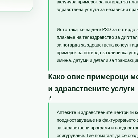
вклучува примерок за потврда за пла
здравствена услуга за независни пра
Исто така, ќе најдете PSD за потврда
плаќање на телездравство за дигитал
за потврда за здравствена консултаци
примерок за потврда за клиничка усл
имиња, датуми и детали за трансакци
Како овие примероци мо
и здравствените услуги
💊
Аптеките и здравствените центри ги 
поедноставување на фактурирањето з
за здравствени програми и поедноста
осигурување. Тие помагаат да се созд