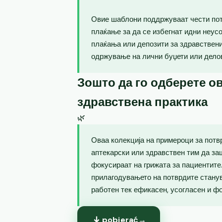
Овие шаблони поддржуваат чести пот
плаќање за да се избегнат идни неус
плаќања или депозити за здравствен
одржување на лични буџети или дело
Зошто да го одберете ов
здравствена практика
🌿
Оваа колекција на примероци за потв
аптекарски или здравствен тим да за
фокусираат на грижата за пациентите.
прилагодувањето на потврдите станув
работен тек ефикасен, усогласен и ф
pobierać
→