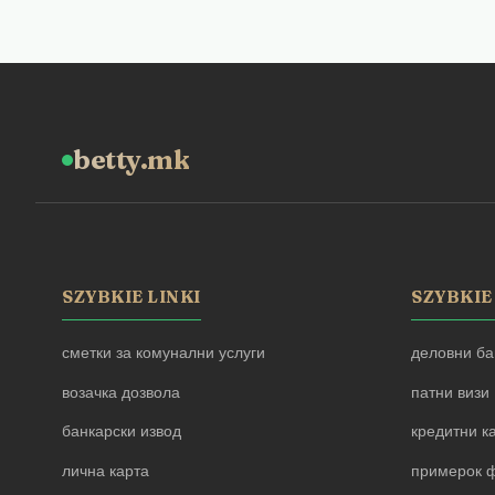
betty.mk
SZYBKIE LINKI
SZYBKIE
сметки за комунални услуги
деловни ба
возачка дозвола
патни визи
банкарски извод
кредитни к
лична карта
примерок ф