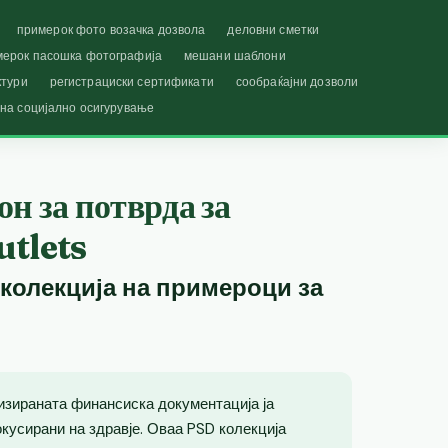
примерок фото возачка дозвола
деловни сметки
мерок пасошка фотографија
мешани шаблони
ктури
регистрациски сертификати
сообраќајни дозволи
 на социјално осигурување
н за потврда за
utlets
 колекција на примероци за
изираната финансиска документација ја
кусирани на здравје. Оваа PSD колекција