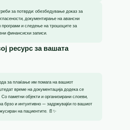
реби за потврди: обезбедување доказ за
огласености, документирање на авансни
и програми и следење на трошоците за
вни финансиски записи.
ој ресурс за вашата
рда за плаќање им помага на вашиот
штедат време на документација додека се
 Со паметни објекти и организирани слоеви,
а брзо и интуитивно — задржувајќи го вашиот
окусиран на пациентите. 📄✨