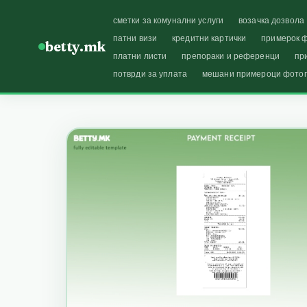
сметки за комунални услуги
возачка дозвола
патни визи
кредитни картички
примерок ф
betty.mk
платни листи
препораки и референци
пр
потврди за уплата
мешани примероци фото