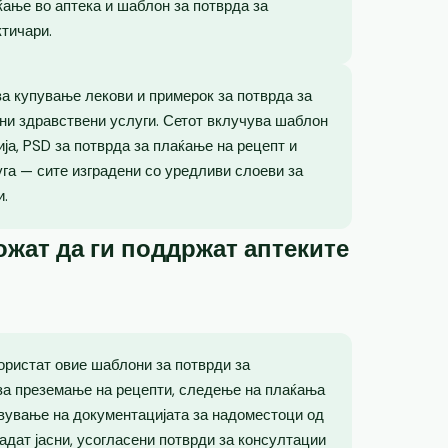
ќање во аптека и шаблон за потврда за
ктичари.
 за купување лекови и примерок за потврда за
ни здравствени услуги. Сетот вклучува шаблон
ја, PSD за потврда за плаќање на рецепт и
уга — сите изградени со уредливи слоеви за
и.
жат да ги поддржат аптеките
користат овие шаблони за потврди за
а преземање на рецепти, следење на плаќања
вување на документацијата за надоместоци од
адат јасни, усогласени потврди за консултации