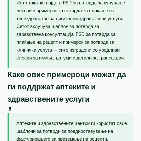
Исто така, ќе најдете PSD за потврда за купување
лекови и примерок за потврда за плаќање на
телездравство за дигитални здравствени услуги.
Сетот вклучува шаблон за потврда за
здравствена консултација, PSD за потврда за
плаќање на рецепт и примерок за потврда за
клиничка услуга — сите изградени со уредливи
слоеви за имиња, датуми и детали за трансакции.
Како овие примероци можат да
ги поддржат аптеките и
здравствените услуги
💊
Аптеките и здравствените центри ги користат овие
шаблони за потврди за поедноставување на
фактурирањето за преземање на рецепти,