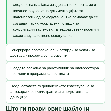
следење на плаќања за здравствени програми и
поедноставување на документацијата за
надоместоци од осигурување. Тие помагаат да се
создадат јасни, усогласени потврди за
консултации за лекови, телездравствени посети и
сесии за здравствено советување.
Генерирајте професионални потврди за услуги за
достава и преземање на рецепти
Следете плаќања за работилници за благосостојба,
прегледи и програми за претплата
Поедноставете го финансиското известување за
аптекарски ревизии, грантови и подготовка на
даноци ✅
Што ги прави овие шаблони