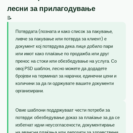
лесни за прилагодување
📝
Потврдата (позната и како список за пакување,
ливче за пакување или потврда за клиент) е
документ кој потврдува дека лице добило пари
или имот како плаќање по продажба или друг
пренос на стоки или обезбедување на услуга. Со
овој PSD шаблон, лесно можете да додадете
бројеви на терминал за нарачки, единечни цени и
количини за да ги одржувате вашите документи
организирани.
Овие шаблони поддржуваат чести потреби за
потврди: обезбедување доказ за плаќање за да се
избегнат идни неусогласености, документирање
на авансни плаќања или депозити за здравствени