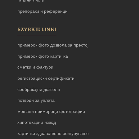
платни листи
препораки и референци
SZYBKIE LINKI
примерок фото дозвола за престој
примерок фото картичка
сметки и фактури
регистрациски сертификати
сообраќајни дозволи
потврди за уплата
мешани примероци фотографии
хипотекарни извод
картички здравствено осигурување