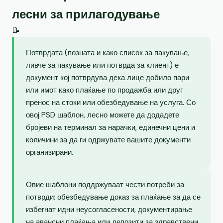
лесни за прилагодување
📝
Потврдата (позната и како список за пакување,
ливче за пакување или потврда за клиент) е
документ кој потврдува дека лице добило пари
или имот како плаќање по продажба или друг
пренос на стоки или обезбедување на услуга. Со
овој PSD шаблон, лесно можете да додадете
бројеви на терминал за нарачки, единечни цени и
количини за да ги одржувате вашите документи
организирани.
Овие шаблони поддржуваат чести потреби за
потврди: обезбедување доказ за плаќање за да се
избегнат идни неусогласености, документирање
на авансни плаќања или депозити за здравствени