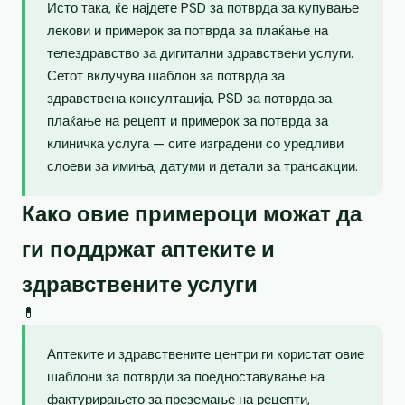
Исто така, ќе најдете PSD за потврда за купување
лекови и примерок за потврда за плаќање на
телездравство за дигитални здравствени услуги.
Сетот вклучува шаблон за потврда за
здравствена консултација, PSD за потврда за
плаќање на рецепт и примерок за потврда за
клиничка услуга — сите изградени со уредливи
слоеви за имиња, датуми и детали за трансакции.
Како овие примероци можат да
ги поддржат аптеките и
здравствените услуги
💊
Аптеките и здравствените центри ги користат овие
шаблони за потврди за поедноставување на
фактурирањето за преземање на рецепти,