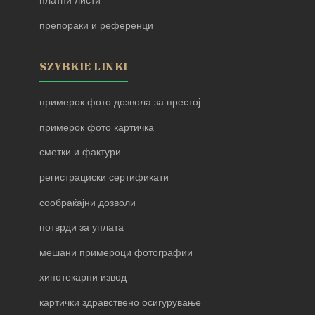
платни листи
препораки и референци
SZYBKIE LINKI
примерок фото дозвола за престој
примерок фото картичка
сметки и фактури
регистрациски сертификати
сообраќајни дозволи
потврди за уплата
мешани примероци фотографии
хипотекарни извод
картички здравствено осигурување