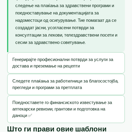
следење на плаќања за здравствени програми и
поедноставување на документацијата за
надоместоци од осигурување. Тие помагаат да се
создадат јасни, усогласени потврди за
консултации за лекови, телездравствени посети и
сесии за здравствено советување.
Генерирајте професионални потврди за услуги за
достава и преземање на рецепти
Следете плаќања за работилници за благосостојба,
прегледи и програми за претплата
Поедноставете го финансиското известување за
аптекарски ревизии, грантови и подготовка на
даноци ✅
Што ги прави овие шаблони