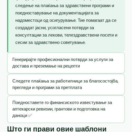
следење на плаќања за здравствени програми и
поедноставување на документацијата за
надоместоци од осигурување. Тие помагаат да се
создадат јасни, усогласени потврди за
консултации за лекови, телездравствени посети и
сесии за здравствено советување.
Генерирајте професионални потврди за услуги за
достава и преземање на рецепти
Следете плаќања за работилници за благосостојба,
прегледи и програми за претплата
Поедноставете го финансиското известување за
аптекарски ревизии, грантови и подготовка на
даноци ✅
Што ги прави овие шаблони