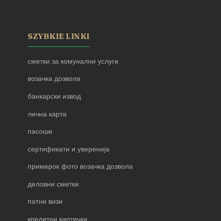
SZYBKIE LINKI
сметки за комунални услуги
возачка дозвола
банкарски извод
лична карта
пасоши
сертификати и уверенија
примерок фото возачка дозвола
деловни сметки
патни визи
кредитни картички