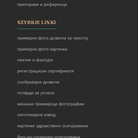
препораки и референци
SZYBKIE LINKI
примерок фото дозвола за престој
примерок фото картичка
сметки и фактури
регистрациски сертификати
сообраќајни дозволи
потврди за уплата
мешани примероци фотографии
хипотекарни извод
картички здравствено осигурување
број на социјално осигурување