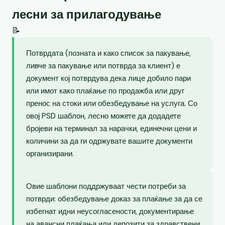
лесни за прилагодување
📝
Потврдата (позната и како список за пакување,
ливче за пакување или потврда за клиент) е
документ кој потврдува дека лице добило пари
или имот како плаќање по продажба или друг
пренос на стоки или обезбедување на услуга. Со
овој PSD шаблон, лесно можете да додадете
бројеви на терминал за нарачки, единечни цени и
количини за да ги одржувате вашите документи
организирани.
Овие шаблони поддржуваат чести потреби за
потврди: обезбедување доказ за плаќање за да се
избегнат идни неусогласености, документирање
на авансни плаќања или депозити за здравствени