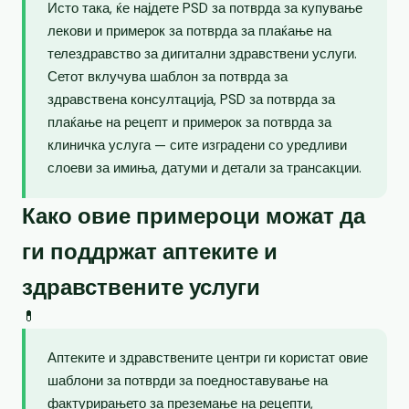
Исто така, ќе најдете PSD за потврда за купување
лекови и примерок за потврда за плаќање на
телездравство за дигитални здравствени услуги.
Сетот вклучува шаблон за потврда за
здравствена консултација, PSD за потврда за
плаќање на рецепт и примерок за потврда за
клиничка услуга — сите изградени со уредливи
слоеви за имиња, датуми и детали за трансакции.
Како овие примероци можат да
ги поддржат аптеките и
здравствените услуги
💊
Аптеките и здравствените центри ги користат овие
шаблони за потврди за поедноставување на
фактурирањето за преземање на рецепти,