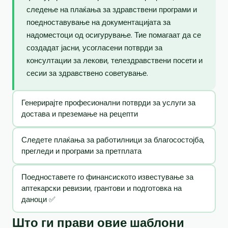
следење на плаќања за здравствени програми и
поедноставување на документацијата за
надоместоци од осигурување. Тие помагаат да се
создадат јасни, усогласени потврди за
консултации за лекови, телездравствени посети и
сесии за здравствено советување.
Генерирајте професионални потврди за услуги за
достава и преземање на рецепти
Следете плаќања за работилници за благосостојба,
прегледи и програми за претплата
Поедноставете го финансиското известување за
аптекарски ревизии, грантови и подготовка на
даноци ✅
Што ги прави овие шаблони