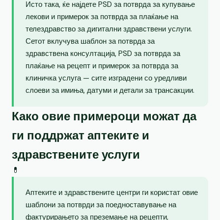
Исто така, ќе најдете PSD за потврда за купување
лекови и примерок за потврда за плаќање на
телездравство за дигитални здравствени услуги.
Сетот вклучува шаблон за потврда за
здравствена консултација, PSD за потврда за
плаќање на рецепт и примерок за потврда за
клиничка услуга — сите изградени со уредливи
слоеви за имиња, датуми и детали за трансакции.
Како овие примероци можат да
ги поддржат аптеките и
здравствените услуги
💊
Аптеките и здравствените центри ги користат овие
шаблони за потврди за поедноставување на
фактурирањето за преземање на рецепти,