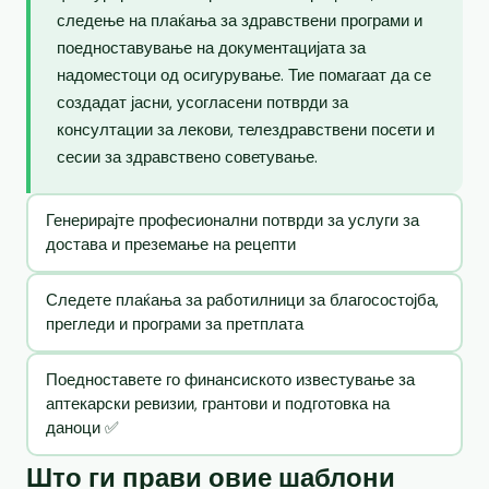
следење на плаќања за здравствени програми и
поедноставување на документацијата за
надоместоци од осигурување. Тие помагаат да се
создадат јасни, усогласени потврди за
консултации за лекови, телездравствени посети и
сесии за здравствено советување.
Генерирајте професионални потврди за услуги за
достава и преземање на рецепти
Следете плаќања за работилници за благосостојба,
прегледи и програми за претплата
Поедноставете го финансиското известување за
аптекарски ревизии, грантови и подготовка на
даноци ✅
Што ги прави овие шаблони