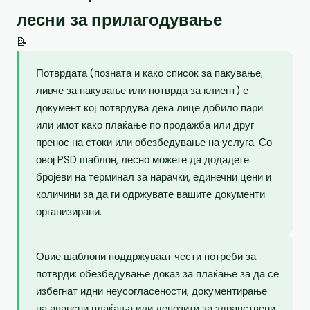
лесни за прилагодување
📝
Потврдата (позната и како список за пакување,
ливче за пакување или потврда за клиент) е
документ кој потврдува дека лице добило пари
или имот како плаќање по продажба или друг
пренос на стоки или обезбедување на услуга. Со
овој PSD шаблон, лесно можете да додадете
бројеви на терминал за нарачки, единечни цени и
количини за да ги одржувате вашите документи
организирани.
Овие шаблони поддржуваат чести потреби за
потврди: обезбедување доказ за плаќање за да се
избегнат идни неусогласености, документирање
на авансни плаќања или депозити за здравствени