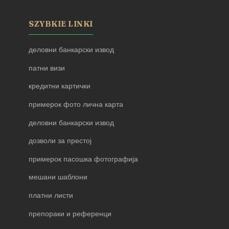
SZYBKIE LINKI
деловни банкарски извод
патни визи
кредитни картички
примерок фото лична карта
деловни банкарски извод
дозволи за престој
примерок пасошка фотографија
мешани шаблони
платни листи
препораки и референци