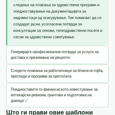
следење на плаќања за здравствени програми и
поедноставување на документацијата за
надоместоци од осигурување. Тие помагаат да се
создадат јасни, усогласени потврди за
консултации за лекови, телездравствени посети и
сесии за здравствено советување.
Генерирајте професионални потврди за услуги за
достава и преземање на рецепти
Следете плаќања за работилници за благосостојба,
прегледи и програми за претплата
Поедноставете го финансиското известување за
аптекарски ревизии, грантови и подготовка на
даноци ✅
Што ги прави овие шаблони