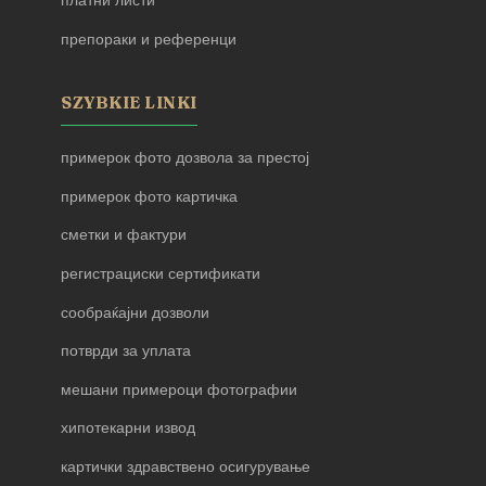
платни листи
препораки и референци
SZYBKIE LINKI
примерок фото дозвола за престој
примерок фото картичка
сметки и фактури
регистрациски сертификати
сообраќајни дозволи
потврди за уплата
мешани примероци фотографии
хипотекарни извод
картички здравствено осигурување