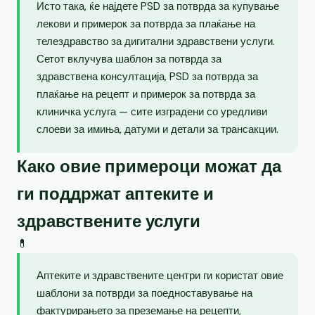
Исто така, ќе најдете PSD за потврда за купување
лекови и примерок за потврда за плаќање на
телездравство за дигитални здравствени услуги.
Сетот вклучува шаблон за потврда за
здравствена консултација, PSD за потврда за
плаќање на рецепт и примерок за потврда за
клиничка услуга — сите изградени со уредливи
слоеви за имиња, датуми и детали за трансакции.
Како овие примероци можат да
ги поддржат аптеките и
здравствените услуги
💊
Аптеките и здравствените центри ги користат овие
шаблони за потврди за поедноставување на
фактурирањето за преземање на рецепти,