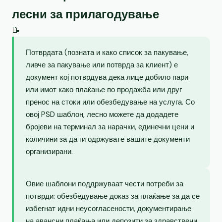
лесни за прилагодување
📝
Потврдата (позната и како список за пакување,
ливче за пакување или потврда за клиент) е
документ кој потврдува дека лице добило пари
или имот како плаќање по продажба или друг
пренос на стоки или обезбедување на услуга. Со
овој PSD шаблон, лесно можете да додадете
бројеви на терминал за нарачки, единечни цени и
количини за да ги одржувате вашите документи
организирани.
Овие шаблони поддржуваат чести потреби за
потврди: обезбедување доказ за плаќање за да се
избегнат идни неусогласености, документирање
на авансни плаќања или депозити за здравствени