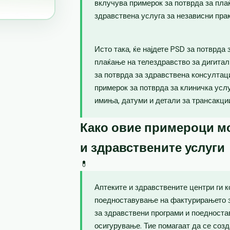
вклучува примерок за потврда за пла
здравствена услуга за независни пра
Исто така, ќе најдете PSD за потврда
плаќање на телездравство за дигитал
за потврда за здравствена консултаци
примерок за потврда за клиничка усл
имиња, датуми и детали за трансакци
Како овие примероци мо
и здравствените услуги
💊
Аптеките и здравствените центри ги 
поедноставување на фактурирањето з
за здравствени програми и поедноста
осигурување. Тие помагаат да се созд