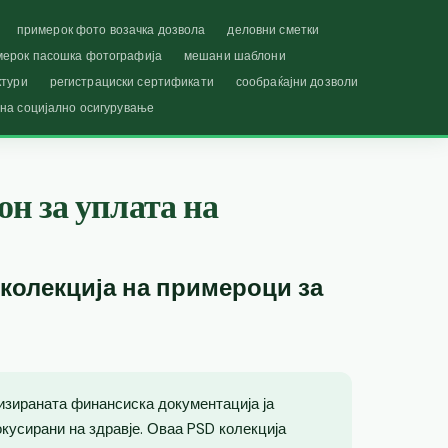
примерок фото возачка дозвола
деловни сметки
мерок пасошка фотографија
мешани шаблони
ктури
регистрациски сертификати
сообраќајни дозволи
 на социјално осигурување
н за уплата на
 колекција на примероци за
изираната финансиска документација ја
кусирани на здравје. Оваа PSD колекција