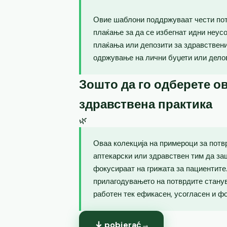
Овие шаблони поддржуваат чести пот
плаќање за да се избегнат идни неус
плаќања или депозити за здравствен
одржување на лични буџети или дело
Зошто да го одберете ов
здравствена практика
🌿
Оваа колекција на примероци за потв
аптекарски или здравствен тим да за
фокусираат на грижата за пациентите.
прилагодувањето на потврдите станув
работен тек ефикасен, усогласен и ф
pobierać
→