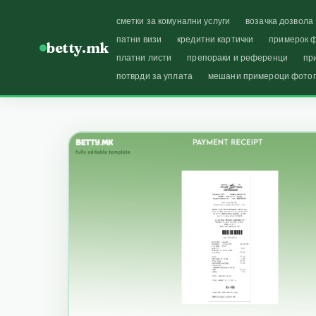
сметки за комунални услуги
возачка дозвола
патни визи
кредитни картички
примерок ф
betty.mk
платни листи
препораки и референци
пр
потврди за уплата
мешани примероци фото