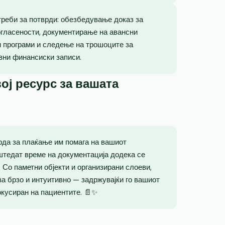
реби за потврди: обезбедување доказ за
огласености, документирање на авансни
и програми и следење на трошоците за
вни финансиски записи.
ој ресурс за вашата
рда за плаќање им помага на вашиот
штедат време на документација додека се
 Со паметни објекти и организирани слоеви,
а брзо и интуитивно — задржувајќи го вашиот
окусиран на пациентите. 📄✨