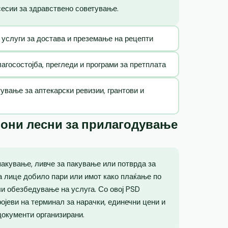
сесии за здравствено советување.
 услуги за достава и преземање на рецепти
госостојба, прегледи и програми за претплата
ување за аптекарски ревизии, грантови и
лони лесни за прилагодување
пакување, ливче за пакување или потврда за
ка лице добило пари или имот како плаќање по
ли обезбедување на услуга. Со овој PSD
ојеви на терминал за нарачки, единечни цени и
документи организирани.