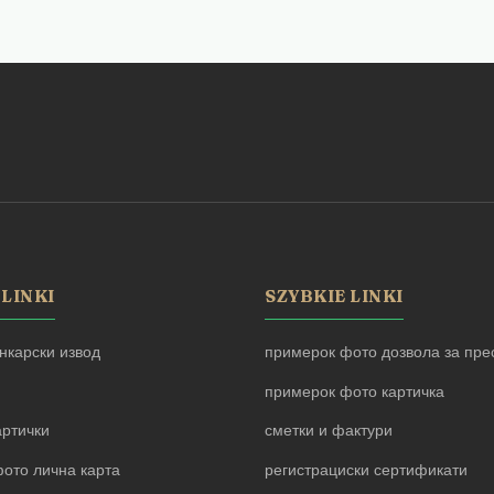
 LINKI
SZYBKIE LINKI
нкарски извод
примерок фото дозвола за прес
примерок фото картичка
артички
сметки и фактури
ото лична карта
регистрациски сертификати