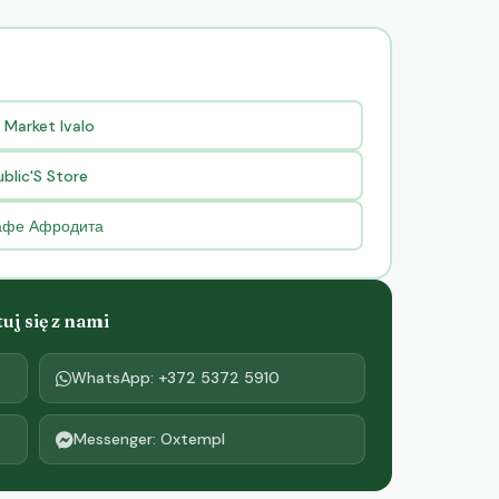
Market Ivalo
blic'S Store
кафе Афродита
j się z nami
WhatsApp: +372 5372 5910
Messenger: Oxtempl