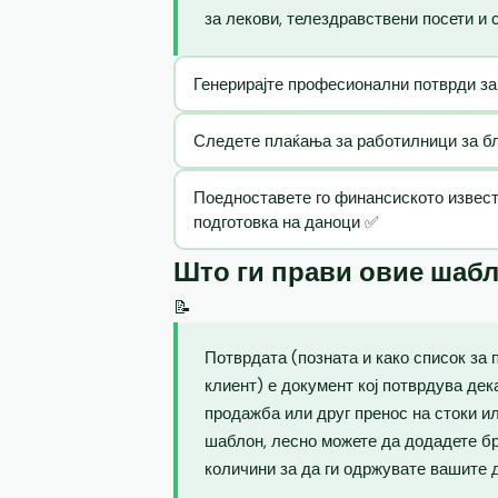
за лекови, телездравствени посети и 
Генерирајте професионални потврди за
Следете плаќања за работилници за бла
Поедноставете го финансиското извест
подготовка на даноци ✅
Што ги прави овие шаб
📝
Потврдата (позната и како список за 
клиент) е документ кој потврдува де
продажба или друг пренос на стоки и
шаблон, лесно можете да додадете бр
количини за да ги одржувате вашите 