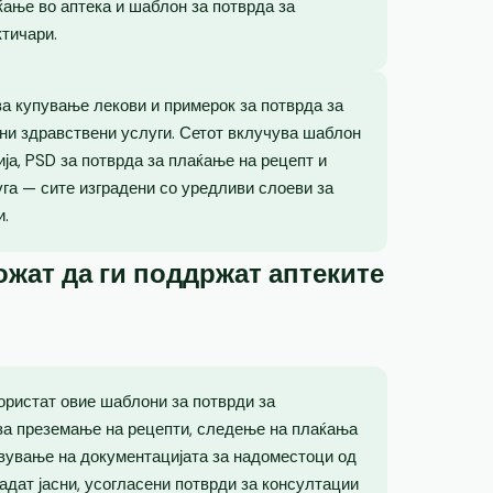
ќање во аптека и шаблон за потврда за
ктичари.
 за купување лекови и примерок за потврда за
ни здравствени услуги. Сетот вклучува шаблон
ја, PSD за потврда за плаќање на рецепт и
уга — сите изградени со уредливи слоеви за
и.
жат да ги поддржат аптеките
користат овие шаблони за потврди за
а преземање на рецепти, следење на плаќања
вување на документацијата за надоместоци од
адат јасни, усогласени потврди за консултации