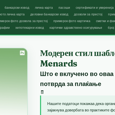
банкарски извод
лична карта
пасоши
сертификати и уверенија
ото лична карта
деловни банкарски извод
дозволи за престој
при
имерок фото дозвола за престој
примерок фото картичка
сметки и фа
графии
хипотекарни извод
картички здравствено осигурување
број
Модерен стил шабло
Menards
Што е вклучено во оваа
потврда за плаќање
🧾
Нашите податоци покажаа дека орган
зајакнува довербата во практиките фо