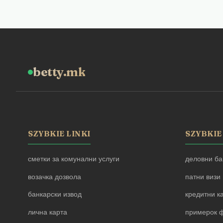
betty.mk
SZYBKIE LINKI
SZYBKIE
сметки за комунални услуги
деловни ба
возачка дозвола
патни визи
банкарски извод
кредитни к
лична карта
примерок ф