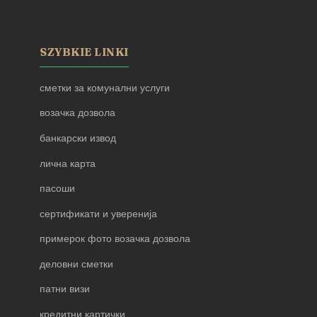
SZYBKIE LINKI
сметки за комунални услуги
возачка дозвола
банкарски извод
лична карта
пасоши
сертификати и уверенија
примерок фото возачка дозвола
деловни сметки
патни визи
кредитни картички