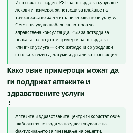
Исто така, ќе најдете PSD за потврда за купување
лекови и примерок за потврда за плаќање на
телездравство за дигитални здравствени услуги.
Сетот вклучува шаблон за потврда за
здравствена консултација, PSD за потврда за
плаќање на рецепт и примерок за потврда за
клиничка услуга — сите изградени со уредливи
слоеви за имиња, датуми и детали за трансакции.
Како овие примероци можат да
ги поддржат аптеките и
здравствените услуги
💊
Аптеките и здравствените центри ги користат овие
шаблони за потврди за поедноставување на
фактурирањето за преземање на рецепти,