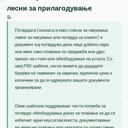
лесни за прилагодување
📝
Потврдата (позната и како список за пакување,
ливче за пакување или потврда за клиент) е
документ кој потврдува дека лице добило пари
или имот како плаќање по продажба или друг
пренос на стоки или обезбедување на услуга. Со
овој PSD шаблон, лесно можете да додадете
бројеви на терминал за нарачки, единечни цени и
количини за да ги одржувате вашите документи
организирани.
Овие шаблони поддржуваат чести потреби за
потврди: обезбедување доказ за плаќање за да се
избегнат идни неусогласености, документирање
на авансни плаќања или депозити за здравствени