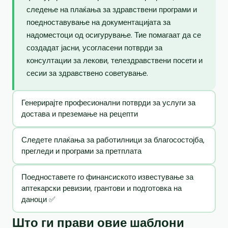
следење на плаќања за здравствени програми и
поедноставување на документацијата за
надоместоци од осигурување. Тие помагаат да се
создадат јасни, усогласени потврди за
консултации за лекови, телездравствени посети и
сесии за здравствено советување.
Генерирајте професионални потврди за услуги за
достава и преземање на рецепти
Следете плаќања за работилници за благосостојба,
прегледи и програми за претплата
Поедноставете го финансиското известување за
аптекарски ревизии, грантови и подготовка на
даноци ✅
Што ги прави овие шаблони