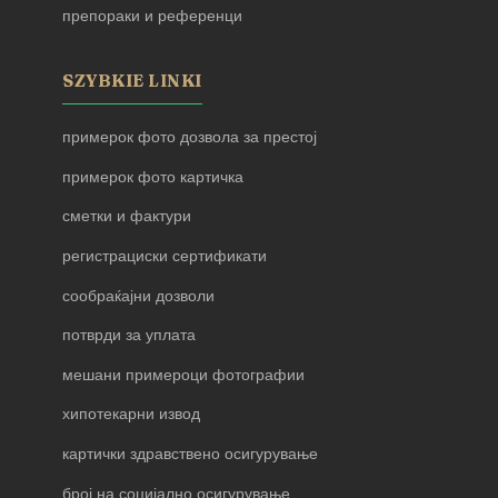
препораки и референци
SZYBKIE LINKI
примерок фото дозвола за престој
примерок фото картичка
сметки и фактури
регистрациски сертификати
сообраќајни дозволи
потврди за уплата
мешани примероци фотографии
хипотекарни извод
картички здравствено осигурување
број на социјално осигурување