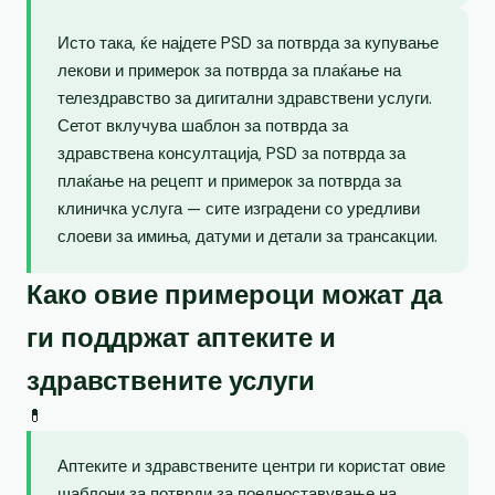
Исто така, ќе најдете PSD за потврда за купување
лекови и примерок за потврда за плаќање на
телездравство за дигитални здравствени услуги.
Сетот вклучува шаблон за потврда за
здравствена консултација, PSD за потврда за
плаќање на рецепт и примерок за потврда за
клиничка услуга — сите изградени со уредливи
слоеви за имиња, датуми и детали за трансакции.
Како овие примероци можат да
ги поддржат аптеките и
здравствените услуги
💊
Аптеките и здравствените центри ги користат овие
шаблони за потврди за поедноставување на