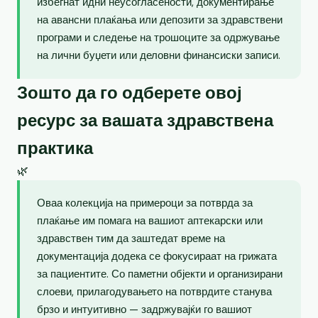
избегнат идни неусогласености, документирање
на авансни плаќања или депозити за здравствени
програми и следење на трошоците за одржување
на лични буџети или деловни финансиски записи.
Зошто да го одберете овој
ресурс за вашата здравствена
практика
🌿
Оваа колекција на примероци за потврда за
плаќање им помага на вашиот аптекарски или
здравствен тим да заштедат време на
документација додека се фокусираат на грижата
за пациентите. Со паметни објекти и организирани
слоеви, прилагодувањето на потврдите станува
брзо и интуитивно — задржувајќи го вашиот