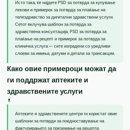
Исто така, ќе најдете PSD за потврда за купување
лекови и примерок за потврда за плаќање на
телездравство за дигитални здравствени услуги.
Сетот вклучува шаблон за потврда за
здравствена консултација, PSD за потврда за
плаќање на рецепт и примерок за потврда за
клиничка услуга — сите изградени со уредливи
слоеви за имиња, датуми и детали за трансакции.
Како овие примероци можат да
ги поддржат аптеките и
здравствените услуги
💊
Аптеките и здравствените центри ги користат овие
шаблони за потврди за поедноставување на
фактурирањето за преземање на рецепти,