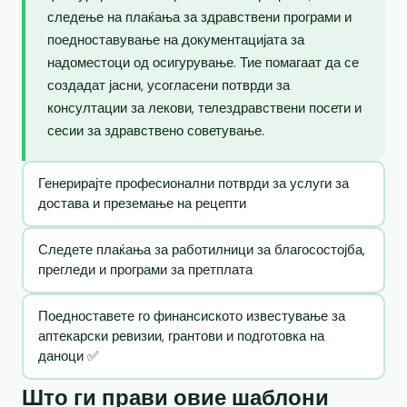
следење на плаќања за здравствени програми и
поедноставување на документацијата за
надоместоци од осигурување. Тие помагаат да се
создадат јасни, усогласени потврди за
консултации за лекови, телездравствени посети и
сесии за здравствено советување.
Генерирајте професионални потврди за услуги за
достава и преземање на рецепти
Следете плаќања за работилници за благосостојба,
прегледи и програми за претплата
Поедноставете го финансиското известување за
аптекарски ревизии, грантови и подготовка на
даноци ✅
Што ги прави овие шаблони