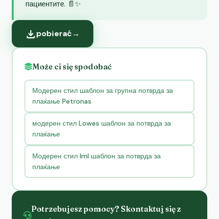
пациентите. 📄✨
pobierać
→
Może ci się spodobać
Модерен стил шаблон за групна потврда за
плаќање Petronas
модерен стил Lowes шаблон за потврда за
плаќање
Модерен стил Iml шаблон за потврда за
плаќање
Potrzebujesz pomocy? Skontaktuj się z