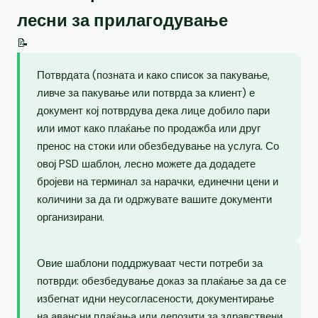
лесни за прилагодување
📝
Потврдата (позната и како список за пакување,
ливче за пакување или потврда за клиент) е
документ кој потврдува дека лице добило пари
или имот како плаќање по продажба или друг
пренос на стоки или обезбедување на услуга. Со
овој PSD шаблон, лесно можете да додадете
бројеви на терминал за нарачки, единечни цени и
количини за да ги одржувате вашите документи
организирани.
Овие шаблони поддржуваат чести потреби за
потврди: обезбедување доказ за плаќање за да се
избегнат идни неусогласености, документирање
на авансни плаќања или депозити за здравствени