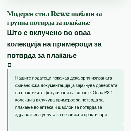
Модерен стил Rewe шаблон за
групна потврда за плаќање
Што е вклучено во оваа
колекција на примероци за
потврда за плаќање
🧾
Нашите податоци покажаа дека организираната
финансиска документација ја зајакнува довербата
во практиките фокусирани на здравје. Оваа PSD
колекција вклучува примерок за потврда за
плаќање во аптека и шаблон за потврда за
здравствена услуга за независни практичари.