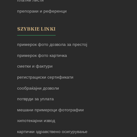
платни листи
препораки и референци
SZYBKIE LINKI
примерок фото дозвола за престој
примерок фото картичка
сметки и фактури
регистрациски сертификати
сообраќајни дозволи
потврди за уплата
мешани примероци фотографии
хипотекарни извод
картички здравствено осигурување